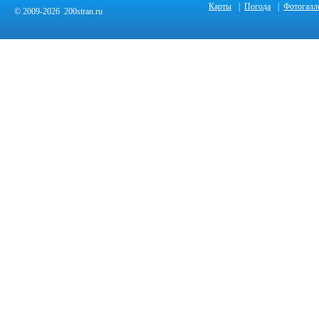
Карты
|
Погода
|
Фотогалл
© 2009-2026 200stran.ru