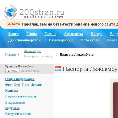
Приглашаем на бета-тестирование нового сайта
🔥 Бета
Флаги
|
Гербы
|
Гимны
|
Аэропорты
|
Погода
|
Виде
Деньги/конвертеры
|
Разговорники
|
Фото стран
|
Карты
Люксембург
Главная
/
/
Паспорта Люксембурга
Паспорта стран мира
Время в г.Люксембург
Паспорта Люксембу
другой город
13:00:48
Общая информация
Флаг
|
Герб
|
Гимн
|
Деньги/
Купюры
Национальные символы
Аренда машин
Кодировка
Вооруженные силы