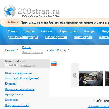
Приглашаем на бета-тестирование нового сайта
🔥 Бета
Флаги
|
Гербы
|
Гимны
|
Аэропорты
|
Погода
|
Виде
Деньги/конвертеры
|
Разговорники
|
Фото стран
|
Карты
Россия
Главная
/
/
Фото России
/
Фото стран мира
Время в г.Москва
другой город
15:00:32
Общая информация
Флаг
|
Герб
|
Гимн
|
Деньги/
Купюры
Национальные символы
Аренда машин
Кодировка
Бибирев
Вооруженные силы
Посмотреть полн