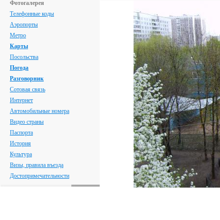
Фотогалерея
Телефонные коды
Аэропорты
Метро
Карты
Посольства
Погода
Разговорник
Сотовая связь
Интернет
Автомобильные номера
Видео страны
Паспорта
История
Культура
Визы, правила въезда
Достопримечательности