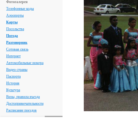
Фотогалерея
Телефонные коды
Аэропорты
Карты
Посольства
Погода
Разговорник
Сотовая связь
Интернет
Автомобильные номера
Видео страны
Паспорта
История
Культура
Визы, правила въезда
Достопримечательности
Расписание поездов