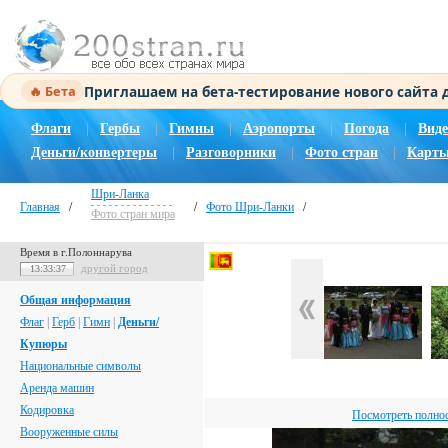
Приглашаем на бета-тестирование нового сайта
🔥 Бета
Флаги
|
Гербы
|
Гимны
|
Аэропорты
|
Погода
|
Виде
Деньги/конвертеры
|
Разговорники
|
Фото стран
|
Карты
Шри-Ланка
Главная
/
/
Фото Шри-Ланки
/
Фото стран мира
Время в г.Полоннарува
другой город
13:33:38
Общая информация
Флаг
|
Герб
|
Гимн
|
Деньги/
Купюры
Национальные символы
Аренда машин
Кодировка
Посмотреть полно
Вооруженные силы