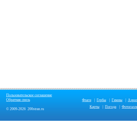
Пользовательское соглашение
Обратная связь
Флаги
|
Гербы
|
Гимны
|
Аэро
Карты
|
Погода
|
Фотогалл
© 2009-2026 200stran.ru