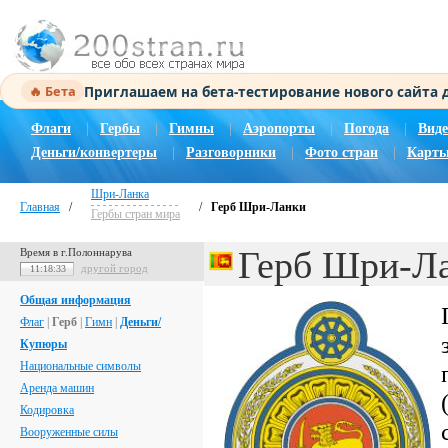
Приглашаем на бета-тестирование нового сайта
🔥 Бета
Флаги
|
Гербы
|
Гимны
|
Аэропорты
|
Погода
|
Виде
Деньги/конвертеры
|
Разговорники
|
Фото стран
|
Карты
Шри-Ланка
Главная
/
/
Герб Шри-Ланки
Гербы стран мира
Герб Шри-Л
Время в г.Полоннарува
другой город
11:18:34
Общая информация
Флаг
|
Герб
|
Гимн
|
Деньги/
Купюры
Национальные символы
Аренда машин
Кодировка
Вооруженные силы