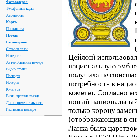
Фотогалерея
Телефонные коды
Аэропорты
Карты
Посольства
Погода
Разговорник
Сотовая связь
Цейлон) использовал
Интернет
Автомобильные номера
национальную эмбле
Видео страны
получила независимо
Паспорта
потребность в нацио
История
Культура
кометет. Согласно е
Визы, правила въезда
новый национальный 
Достопримечательности
только корону заме
Расписание поездов
(отображающий в си
Ланка была царство
Когда в 1972 Шри-Ла