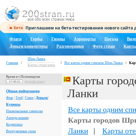
Приглашаем на бета-тестирование нового сайта
🔥 Бета
Флаги
|
Гербы
|
Гимны
|
Аэропорты
|
Погода
|
Виде
Деньги/конвертеры
|
Разговорники
|
Фото стран
|
Карты
Шри-Ланка
Главная
/
/
Все карты одним списком Шри-Ланки
/
Кар
Карты стран мира
Карты город
Время в г.Полоннарува
другой город
17:49:56
Ланки
Общая информация
Флаг
|
Герб
|
Гимн
|
Деньги/
Купюры
Все карты одним сп
Национальные символы
Аренда машин
Карты городов Шр
Кодировка
Ланки
|
Карты от
Вооруженные силы