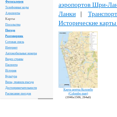
Фотогалерея
аэропортов Шри-Ла
Телефонные коды
Ланки
|
Транспор
Аэропорты
Карты
Исторические карт
Посольства
Погода
Разговорник
Сотовая связь
Интернет
Автомобильные номера
Видео страны
Паспорта
История
Культура
Визы, правила въезда
Достопримечательности
Карта центра Коломбо
Расписание поездов
(Colombo map)
(1046х1506, 264кб)