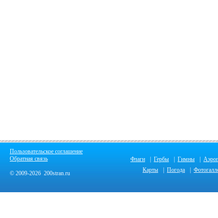
Пользовательское соглашение
Обратная связь
Флаги
|
Гербы
|
Гимны
|
Аэро
Карты
|
Погода
|
Фотогалл
© 2009-2026 200stran.ru