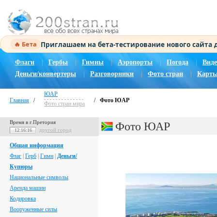
Приглашаем на бета-тестирование нового сайта
🔥 Бета
Флаги
|
Гербы
|
Гимны
|
Аэропорты
|
Погода
|
Виде
Деньги/конвертеры
|
Разговорники
|
Фото стран
|
Карты
ЮАР
Главная
/
/
Фото ЮАР
Фото стран мира
Время в г.Претория
Фото ЮАР
другой город
12:16:17
Общая информация
Флаг
|
Герб
|
Гимн
|
Деньги/
Купюры
Национальные символы
Аренда машин
Кодировка
Вооруженные силы