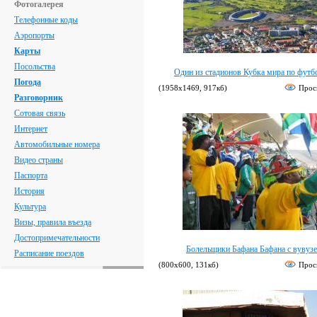
Фотогалерея
Телефонные коды
Аэропорты
Карты
Посольства
Один из стадионов Кубка мира по футб
Погода
(1958х1469, 917кб)
Прос
Разговорник
Сотовая связь
Интернет
Автомобильные номера
Видео страны
Паспорта
История
Культура
Визы, правила въезда
Достопримечательности
Болельщики Бафана Бафана с вувуз
Расписание поездов
(800х600, 131кб)
Прос