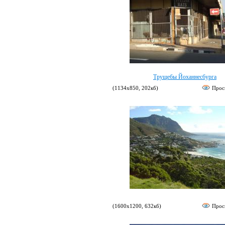
Трущебы Йоханнесбурга
(1134х850, 202кб)
Прос
(1600х1200, 632кб)
Прос