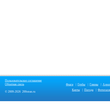
Пользовательское соглашение
Обратная связь
Флаги
|
Гербы
|
Гимны
|
Аэро
Карты
|
Погода
|
Фотогалл
© 2009-2026 200stran.ru