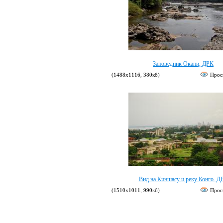
Заповедник Окапи, ДРК
(1488х1116, 380кб)
Прос
Вид на Киншасу и реку Конго. Д
(1510х1011, 990кб)
Прос