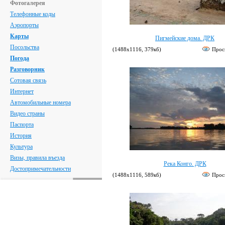
Фотогалерея
Телефонные коды
Аэропорты
Карты
Пигмейские дома. ДРК
Посольства
(1488х1116, 379кб)
Прос
Погода
Разговорник
Сотовая связь
Интернет
Автомобильные номера
Видео страны
Паспорта
История
Культура
Визы, правила въезда
Река Конго. ДРК
Достопримечательности
(1488х1116, 589кб)
Прос