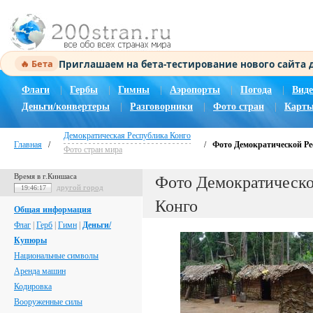
Приглашаем на бета-тестирование нового сайта
🔥 Бета
Флаги
|
Гербы
|
Гимны
|
Аэропорты
|
Погода
|
Виде
Деньги/конвертеры
|
Разговорники
|
Фото стран
|
Карты
Демократическая Республика Конго
Главная
/
/
Фото Демократической Ре
Фото стран мира
Время в г.Киншаса
Фото Демократическ
другой город
19:46:18
Конго
Общая информация
Флаг
|
Герб
|
Гимн
|
Деньги/
Купюры
Национальные символы
Аренда машин
Кодировка
Вооруженные силы