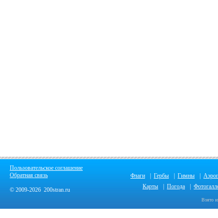
Пользовательское соглашение
Обратная связь
Флаги
|
Гербы
|
Гимны
|
Аэро
Карты
|
Погода
|
Фотогалл
© 2009-2026 200stran.ru
Взято и