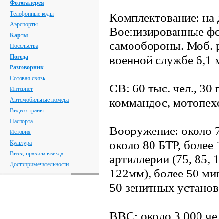
Фотогалерея
Телефонные коды
Комплектование: на 
Аэропорты
Военизированные фо
Карты
самообороны. Моб. ре
Посольства
военной службе 6,1 
Погода
Разговорник
Сотовая связь
СВ: 60 тыс. чел., 30
Интернет
коммандос, мотопех
Автомобильные номера
Видео страны
Паспорта
Вооружение: около 7
История
около 80 БТР, более
Культура
Визы, правила въезда
артиллерии (75, 85, 
Достопримечательности
122мм), более 50 м
50 зенитных установо
ВВС: около 3 000 че