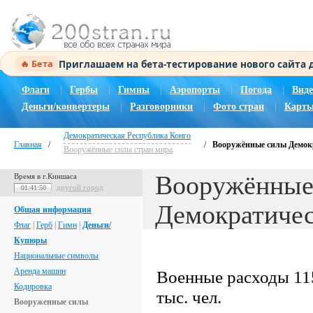
Приглашаем на бета-тестирование нового сайта
🔥 Бета
Флаги
|
Гербы
|
Гимны
|
Аэропорты
|
Погода
|
Виде
Деньги/конвертеры
|
Разговорники
|
Фото стран
|
Карты
Демократическая Республика Конго
Главная
/
/
Вооружённые силы Демок
Вооружённые силы стран мира
Вооружённые
Время в г.Киншаса
другой город
01:41:51
Демократичес
Общая информация
Флаг
|
Герб
|
Гимн
|
Деньги/
Купюры
Национальные символы
Аренда машин
Военные расходы 11
Кодировка
тыс. чел.
Вооруженные силы