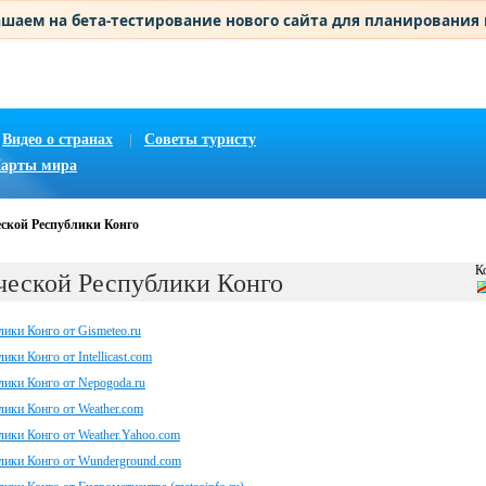
шаем на бета-тестирование нового сайта для планирования
Видео о странах
|
Советы туристу
арты мира
ской Республики Конго
К
ческой Республики Конго
ики Конго от Gismeteo.ru
ки Конго от Intellicast.com
ики Конго от Nepogoda.ru
ики Конго от Weather.com
ики Конго от Weather.Yahoo.com
лики Конго от Wunderground.com