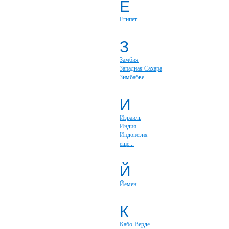
Е
Египет
З
Замбия
Западная Сахара
Зимбабве
И
Израиль
Индия
Индонезия
ещё...
Й
Йемен
К
Кабо-Верде