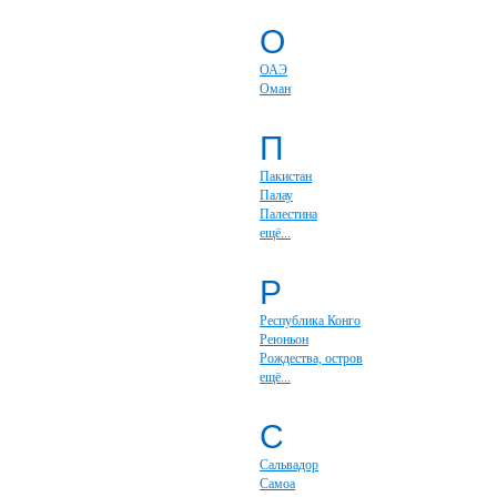
О
ОАЭ
Оман
П
Пакистан
Палау
Палестина
ещё...
Р
Республика Конго
Реюньон
Рождества, остров
ещё...
С
Сальвадор
Самоа