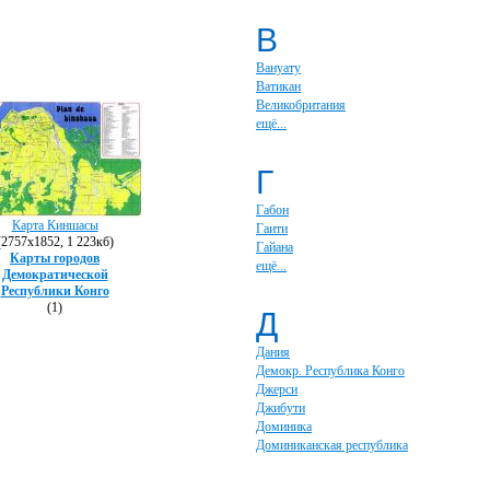
В
Вануату
Ватикан
Великобритания
ещё...
Г
Габон
Карта Киншасы
Гаити
(2757х1852, 1 223кб)
Гайана
Карты городов
ещё...
Демократической
Республики Конго
(1)
Д
Дания
Демокр. Республика Конго
Джерси
Джибути
Доминика
Доминиканская республика