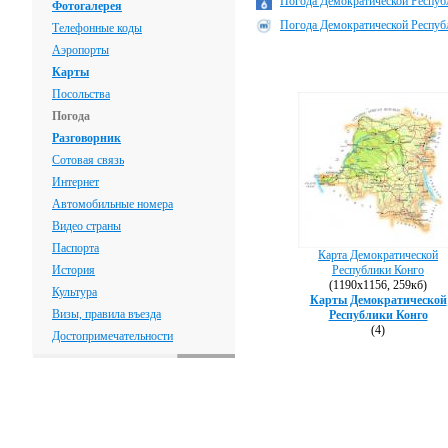
Погода Демократической Республ
Фотогалерея
Погода Демократической Республ
Телефонные коды
Аэропорты
Карты
Посольства
Погода
Разговорник
Сотовая связь
Интернет
Автомобильные номера
Видео страны
Паспорта
Карта Демократической
История
Республики Конго
(1190х1156, 259кб)
Культура
Карты Демократической
Визы, правила въезда
Республики Конго
(4)
Достопримечательности