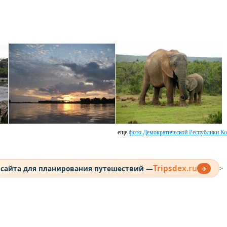
еще
фото Демократической Республики Ко
Tripsdex.ru
 сайта для планирования путешествий —
→
>