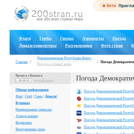
Пригла
🔥 Бета
Флаги
|
Гербы
|
Гимны
|
Аэропорты
|
Погода
|
Деньги/конвертеры
|
Разговорники
|
Фото стран
|
К
Демократическая Республика Конго
Главная
/
/
Погода Демократиче
Погода в странах мира
Время в г.Киншаса
Погода Демократи
другой город
19:10:12
Общая информация
Погода Демократической Республ
Флаг
|
Герб
|
Гимн
|
Деньги/
Погода Демократической Республи
Купюры
Погода Демократической Республ
Национальные символы
Погода Демократической Республ
Аренда машин
Погода Демократической Республ
Кодировка
Погода Демократической Респуб
Вооруженные силы