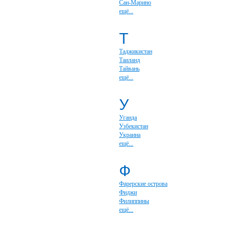
Сан-Марино
ещё...
Т
Таджикистан
Таиланд
Тайвань
ещё...
У
Уганда
Узбекистан
Украина
ещё...
Ф
Фарерские острова
Фиджи
Филиппины
ещё...