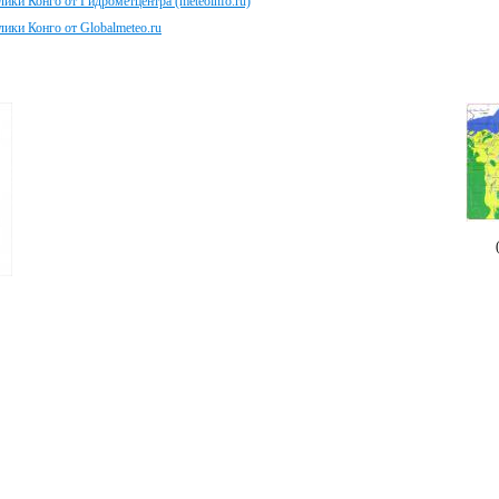
ики Конго от Гидрометцентра (meteoinfo.ru)
ики Конго от Globalmeteo.ru