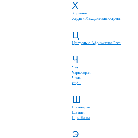
Х
Хорватия
Хэрда и МакДональда, острова
Ц
Центрально-Африканская Респ.
Ч
Чад
Черногория
Чехия
ещё...
Ш
Швейцария
Швеция
Шри-Ланка
Э