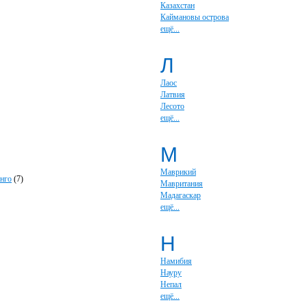
Казахстан
Каймановы острова
ещё...
Л
Лаос
Латвия
Лесото
ещё...
М
Маврикий
нго
(7)
Мавритания
Мадагаскар
ещё...
Н
Намибия
Науру
Непал
ещё...