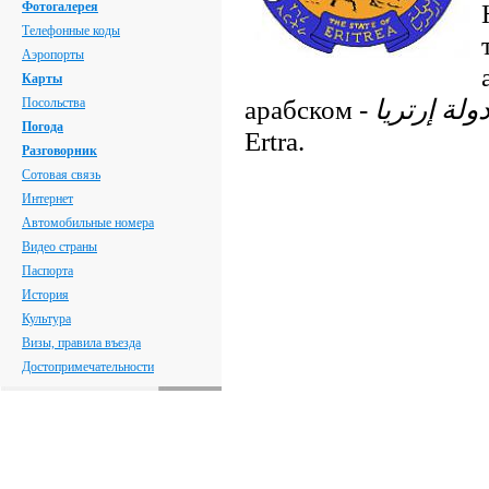
Фотогалерея
Телефонные коды
Аэропорты
Карты
арабском -
Посольства
Погода
Ertra.
Разговорник
Сотовая связь
Интернет
Автомобильные номера
Видео страны
Паспорта
История
Культура
Визы, правила въезда
Достопримечательности