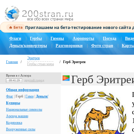
Приглашаем на бета-тестирование нового сайта
🔥 Бета
Флаги
|
Гербы
|
Гимны
|
Аэропорты
|
Погода
|
Виде
Деньги/конвертеры
|
Разговорники
|
Фото стран
|
Карты
Эритрея
Главная
/
/
Герб Эритреи
Гербы стран мира
Герб Эритре
Время в г.Асмэра
другой город
09:41:30
Общая информация
Флаг
|
Герб
|
Гимн
|
Деньги/
Купюры
Национальные символы
Аренда машин
Кодировка
Вооруженные силы