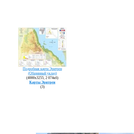
Подробная карта Эритреи
(Общинный уклад)
(4000х3255, 2 074кб)
Карты Эритреи
(3)