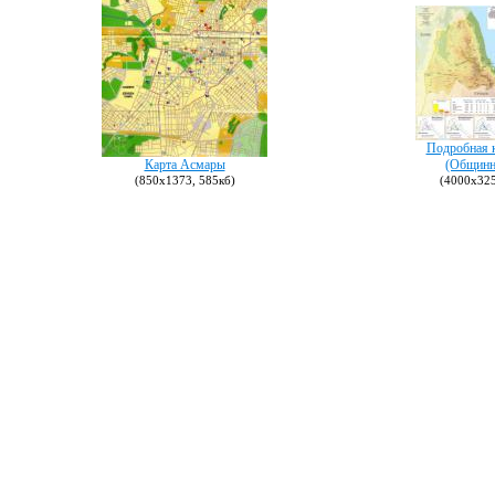
Подробная 
Карта Асмары
(Общинн
(850х1373, 585кб)
(4000х325