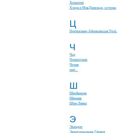
Хорватия
Хэрда и МакДональда, острова
Ц
Центрально-Африканская Респ.
Ч
Чад
Черногория
Чехия
ещё...
Ш
Швейцария
Швеция
Шри-Ланка
Э
Эквадор
Экваториальная Гвинея