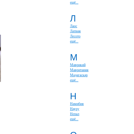
ещё...
Л
Лаос
Латвия
Лесото
ещё...
М
Маврикий
Мавритания
Мадагаскар
ещё...
Н
Намибия
Науру
Непал
ещё...