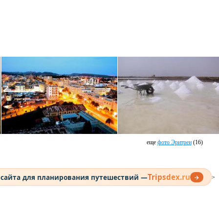
еще
фото Эритреи
(16)
Tripsdex.ru
 сайта для планирования путешествий —
→
>