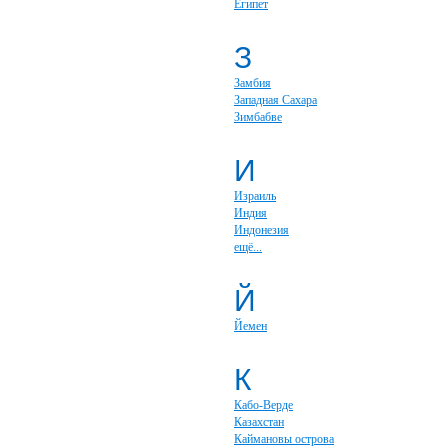
Египет
З
Замбия
Западная Сахара
Зимбабве
И
Израиль
Индия
Индонезия
ещё...
Й
Йемен
К
Кабо-Верде
Казахстан
Каймановы острова