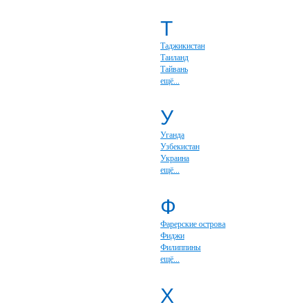
Т
Таджикистан
Таиланд
Тайвань
ещё...
У
Уганда
Узбекистан
Украина
ещё...
Ф
Фарерские острова
Фиджи
Филиппины
ещё...
Х