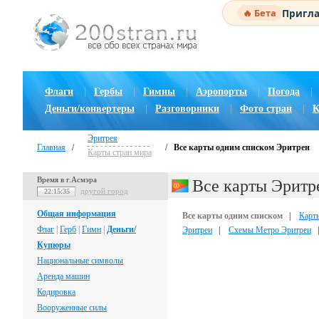
Пригла
🔥 Бета
Флаги
|
Гербы
|
Гимны
|
Аэропорты
|
Погода
|
Деньги/конвертеры
|
Разговорники
|
Фото стран
|
К
Эритрея
Главная
/
/
Все карты одним списком Эритреи
Карты стран мира
Время в г.Асмэра
Все карты Эритр
другой город
22:15:36
Общая информация
Все карты одним списком
|
Карт
Флаг
|
Герб
|
Гимн
|
Деньги/
Эритреи
|
Схемы Метро Эритреи
Купюры
Национальные символы
Аренда машин
Кодировка
Вооруженные силы