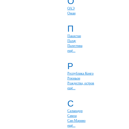
О
ОАЭ
Оман
П
Пакистан
Палау
Палестина
ещё...
Р
Республика Конго
Реюньон
Рождества, остров
ещё...
С
Сальвадор
Самоа
Сан-Марино
ещё...