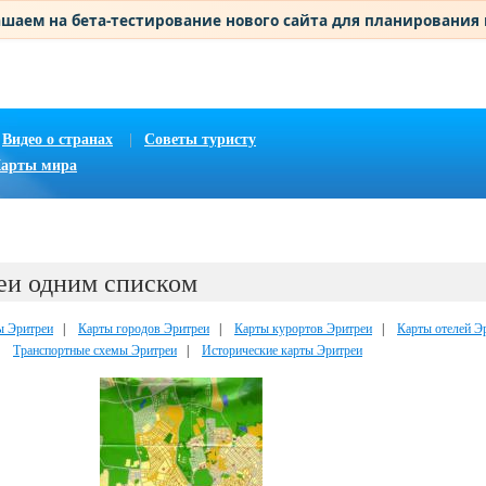
шаем на бета-тестирование нового сайта для планирования
Видео о странах
|
Советы туристу
арты мира
еи одним списком
ы Эритреи
|
Карты городов Эритреи
|
Карты курортов Эритреи
|
Карты отелей Э
|
Транспортные схемы Эритреи
|
Исторические карты Эритреи