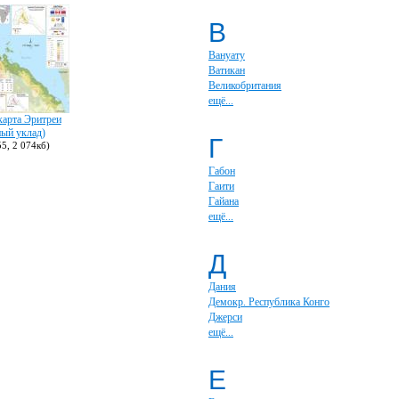
В
Вануату
Ватикан
Великобритания
ещё...
карта Эритреи
ый уклад)
Г
5, 2 074кб)
Габон
Гаити
Гайана
ещё...
Д
Дания
Демокр. Республика Конго
Джерси
ещё...
Е