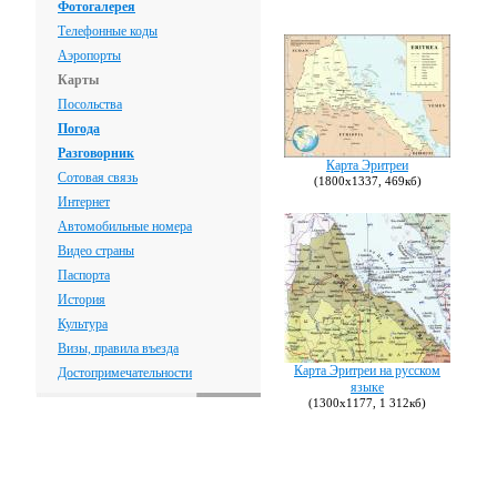
Фотогалерея
Телефонные коды
Аэропорты
Карты
Посольства
Погода
Разговорник
Карта Эритреи
Сотовая связь
(1800х1337, 469кб)
Интернет
Автомобильные номера
Видео страны
Паспорта
История
Культура
Визы, правила въезда
Карта Эритреи на русском
Достопримечательности
языке
(1300х1177, 1 312кб)