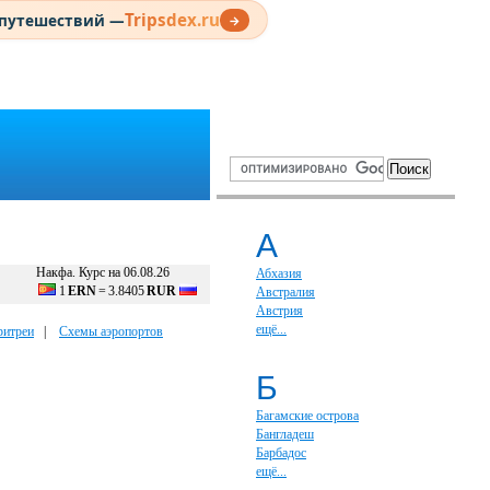
Tripsdex.ru
 путешествий —
→
А
Накфа. Курс на 06.08.26
Абхазия
1
ERN
=
3.8405
RUR
Австралия
Австрия
ещё...
ритреи
|
Схемы аэропортов
Б
Багамские острова
Бангладеш
Барбадос
ещё...