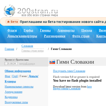
Приглашаем на бета-тестирование нового сайта
🔥 Бета
Флаги
|
Гербы
|
Гимны
|
Аэропорты
|
Погода
|
Виде
Деньги/конвертеры
|
Разговорники
|
Фото стран
|
Карты
Словакия
Главная
/
/
Гимн Словакии
Гимны стран мира
Время в г.Братислава
Гимн Словакии
другой город
21:16:25
Общая информация
Послушать гимн Словакии
Флаг
|
Герб
|
Гимн
|
Деньги/
Flash version 9,0 or greater is required
You have no flash plugin installed
Купюры
Национальные символы
Download latest version from
here
Видео гимна Словакии
Аренда машин
Кодировка
Вооруженные силы