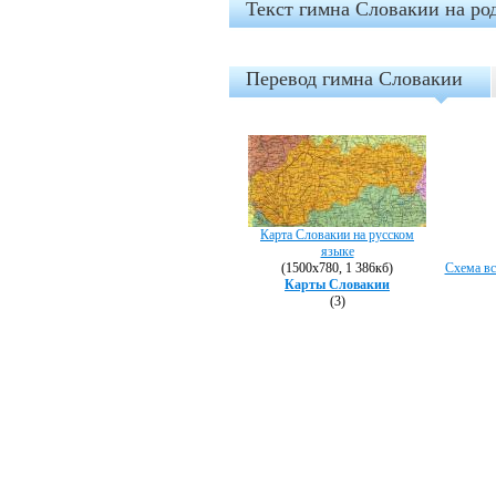
Текст гимна Словакии на ро
Перевод гимна Словакии
Карта Словакии на русском
языке
(1500х780, 1 386кб)
Схема вс
Карты Словакии
(3)