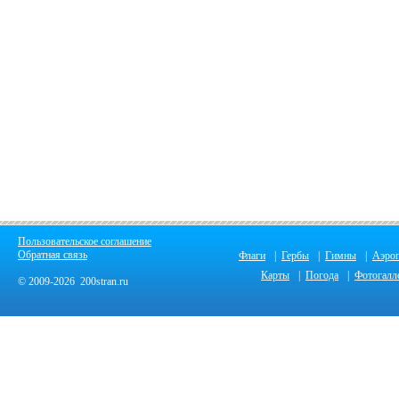
Пользовательское соглашение
Обратная связь
Флаги
|
Гербы
|
Гимны
|
Аэро
Карты
|
Погода
|
Фотогалл
© 2009-2026 200stran.ru