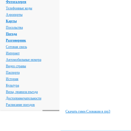
Фотогалерея
Телефонные коды
Аэропорты
Карты
Посольства
Погода
Разговорник
Сотовая связь
Интернет
Автомобильные номера
Видео страны
Паспорта
История
Культура
Визы, правила въезда
Достопримечательности
Расписание поездов
Скачать гимн Словакии в mp3