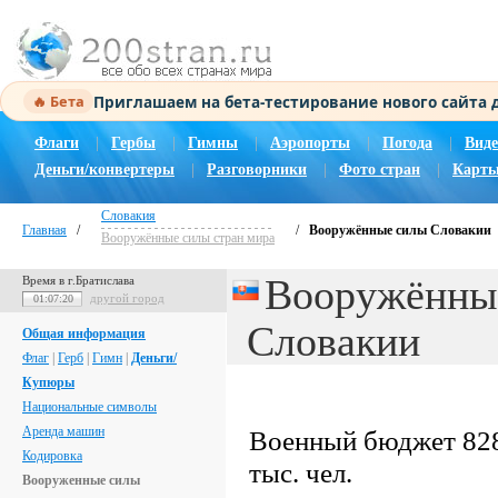
Приглашаем на бета-тестирование нового сайта
🔥 Бета
Флаги
|
Гербы
|
Гимны
|
Аэропорты
|
Погода
|
Виде
Деньги/конвертеры
|
Разговорники
|
Фото стран
|
Карты
Словакия
Главная
/
/
Вооружённые силы Словакии
Вооружённые силы стран мира
Вооружённы
Время в г.Братислава
другой город
01:07:20
Словакии
Общая информация
Флаг
|
Герб
|
Гимн
|
Деньги/
Купюры
Национальные символы
Аренда машин
Военный бюджет 828
Кодировка
тыс. чел.
Вооруженные силы