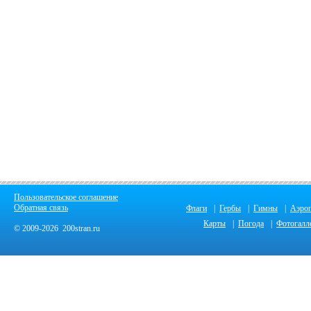
Пользовательское соглашение
Обратная связь
Флаги
|
Гербы
|
Гимны
|
Аэро
Карты
|
Погода
|
Фотогалл
© 2009-2026 200stran.ru