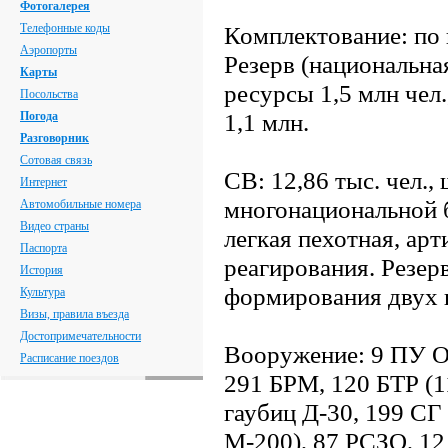
Фотогалерея
Телефонные коды
Комплектование: по 
Аэропорты
Резерв (национальная
Карты
ресурсы 1,5 млн чел.
Посольства
1,1 млн.
Погода
Разговорник
Сотовая связь
СВ: 12,86 тыс. чел.
Интернет
многонациональной б
Автомобильные номера
Видео страны
легкая пехотная, арт
Паспорта
реагирования. Резер
История
формирования двух 
Культура
Визы, правила въезда
Достопримечательности
Вооружение: 9 ПУ О
Расписание поездов
291 БРМ, 120 БТР (1
гаубиц Д-30, 199 СГ 
М-200), 87 РСЗО, 1