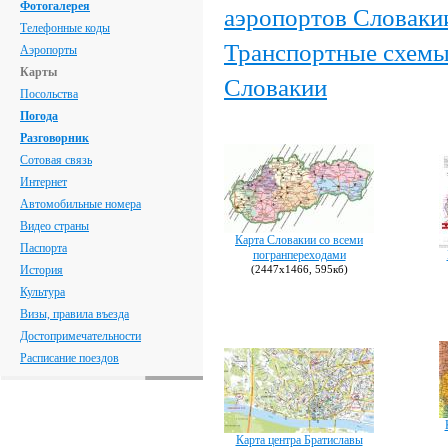
Фотогалерея
аэропортов Словаки
Телефонные коды
Транспортные схемы
Аэропорты
Карты
Словакии
Посольства
Погода
Разговорник
Сотовая связь
Интернет
Автомобильные номера
Видео страны
Карта Словакии со всеми
Паспорта
погранпереходами
История
(2447х1466, 595кб)
Культура
Визы, правила въезда
Достопримечательности
Расписание поездов
Карта центра Братиславы