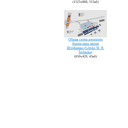
(1525х868, 515кб)
Общая схема аэропорта
Братиславы имени
Штефаника (Letisko M. R.
Štefánika)
(650х420, 43кб)