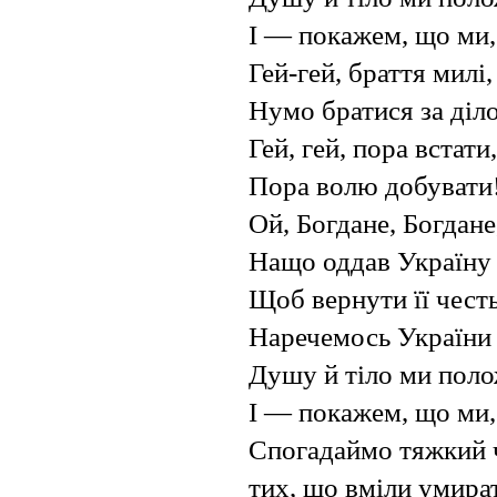
І — покажем, що ми, 
Гей-гей, браття милі,
Нумо братися за діло
Гей, гей, пора встати,
Пора волю добувати
Ой, Богдане, Богдане
Нащо оддав Україну 
Щоб вернути її чест
Наречемось України
Душу й тіло ми пол
І — покажем, що ми, 
Спогадаймо тяжкий ч
тих, що вміли умира