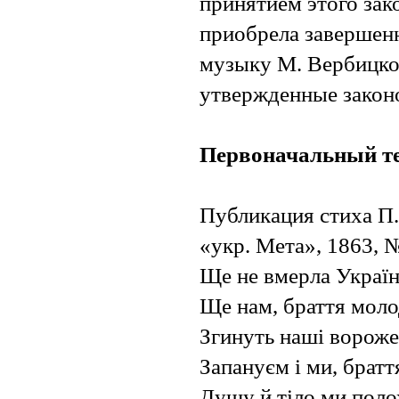
принятием этого зак
приобрела завершен
музыку М. Вербицко
утвержденные закон
Первоначальный те
Публикация стиха П
«укр. Мета», 1863, №
Ще не вмерла Україна,
Ще нам, браття молод
Згинуть наші ворожен
Запануєм і ми, браття
Душу й тіло ми пол