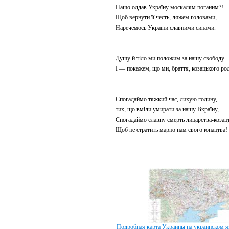
Нащо оддав Україну москалям поганим?!
Щоб вернути її честь, ляжем головами,
Наречемось України славними синами.
Душу й тіло ми положим за нашу свободу
І — покажем, що ми, браття, козацького ро
Спогадаймо тяжкий час, лихую годину,
тих, що вміли умирати за нашу Вкраїну,
Спогадаймо славну смерть лицарства-козац
Щоб не стратить марно нам свого юнацтва!
Подробная карта Украины на украинском яз