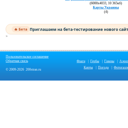
(6000х4033, 10 365кб)
Карты Украины
(4)
Приглашаем на бета-тестирование нового сай
🔥 Бета
>
Пользовательское соглашение
Обратная связь
Флаги
|
Гербы
|
Гимны
|
Аэро
Карты
|
Погода
|
Фотогалл
© 2009-2026 200stran.ru