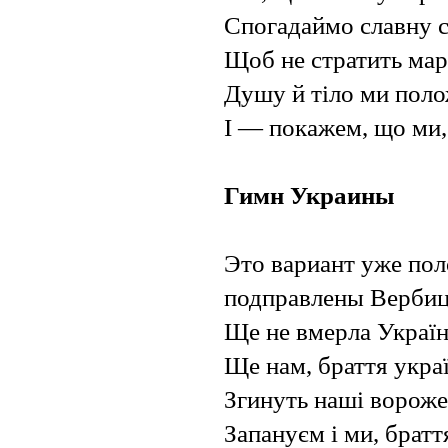
Спогадаймо славну с
Щоб не стратить мар
Душу й тіло ми пол
І — покажем, що ми, 
Гимн Украины
Это вариант уже по
подправлены Вербиц
Ще не вмерла України
Ще нам, браття украї
Згинуть наші ворожен
Запануєм і ми, браття