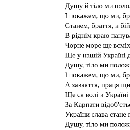
Душу й тіло ми поло
І покажем, що ми, бр
Станем, браття, в бі
В ріднім краю панув
Чорне море ще всміхн
Ще у нашій Україні д
Душу, тіло ми полож
І покажем, що ми, бр
А завзяття, праця щ
Ще ся волі в Україні
За Карпати відоб'єть
України слава стане
Душу, тіло ми полож