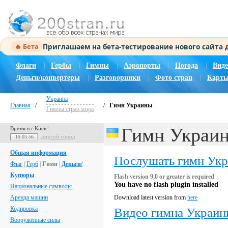
Приглашаем на бета-тестирование нового сайта
🔥 Бета
Флаги
|
Гербы
|
Гимны
|
Аэропорты
|
Погода
|
Виде
Деньги/конвертеры
|
Разговорники
|
Фото стран
|
Карты
Украина
Главная
/
/
Гимн Украины
Гимны стран мира
Гимн Украи
Время в г.Киев
другой город
19:03:57
Общая информация
Послушать гимн Ук
Флаг
|
Герб
|
Гимн
|
Деньги/
Купюры
Flash version 9,0 or greater is required
You have no flash plugin installed
Национальные символы
Аренда машин
Download latest version from
here
Кодировка
Видео гимна Украи
Вооруженные силы