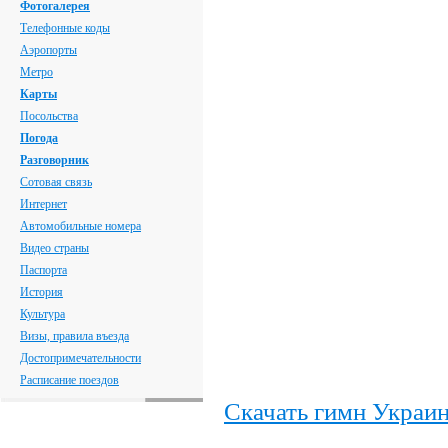
Фотогалерея
Телефонные коды
Аэропорты
Метро
Карты
Посольства
Погода
Разговорник
Сотовая связь
Интернет
Автомобильные номера
Видео страны
Паспорта
История
Культура
Визы, правила въезда
Достопримечательности
Расписание поездов
Скачать гимн Украи