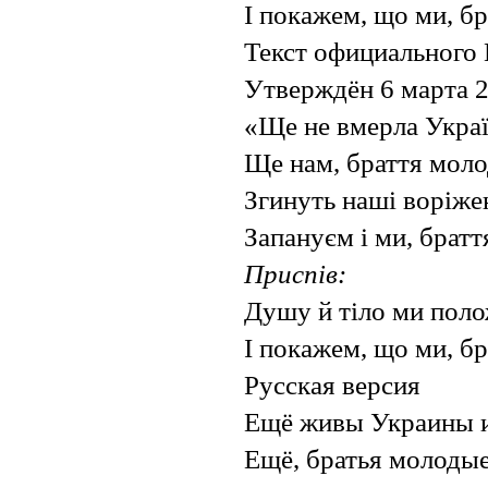
І покажем, що ми, бр
Текст официального
Утверждён 6 марта 
«Ще не вмерла Україн
Ще нам, браття молод
Згинуть наші воріжен
Запануєм і ми, браття
Приспів:
Душу й тіло ми поло
І покажем, що ми, бр
Русская версия
Ещё живы Украины и 
Ещё, братья молодые