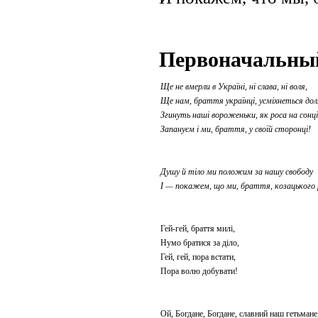
Первоначальный
Ще не вмерли в Україні, ні слава, ні воля,
Ще нам, браття українці, усміхнеться дол
Згинуть наші вороженьки, як роса на сонці
Запануєм і ми, браття, у своїй сторонці!
Душу й тіло ми положим за нашу свободу
І — покажем, що ми, браття, козацького 
Гей-гей, браття милі,
Нумо братися за діло,
Гей, гей, пора встати,
Пора волю добувати!
Ой, Богдане, Богдане, славний наш гетьмане