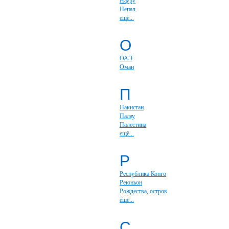
Науру
Непал
ещё...
О
ОАЭ
Оман
П
Пакистан
Палау
Палестина
ещё...
Р
Республика Конго
Реюньон
Рождества, остров
ещё...
С