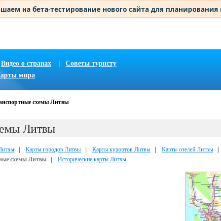
шаем на бета-тестирование нового сайта для планирования
Видео о странах
|
Советы туристу
арты мира
анспортные схемы Литвы
хемы Литвы
Литвы
|
Карты городов Литвы
|
Карты курортов Литвы
|
Карты отелей Литвы
ные схемы Литвы
|
Исторические карты Литвы