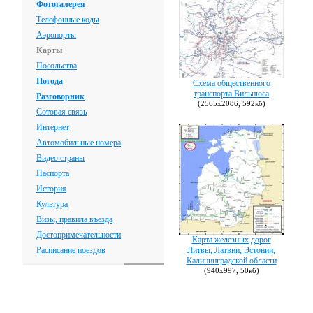
Фотогалерея
Телефонные коды
Аэропорты
Карты
Посольства
Погода
Схема общественного
транспорта Вильнюса
Разговорник
(2565х2086, 592кб)
Сотовая связь
Интернет
Автомобильные номера
Видео страны
Паспорта
История
Культура
Визы, правила въезда
Достопримечательности
Карта железных дорог
Расписание поездов
Литвы, Латвии, Эстонии,
Калининградской области
(940х997, 50кб)