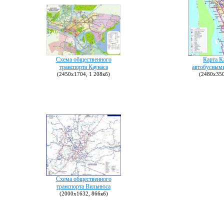
Схема общественного
Карта К
транспорта Каунаса
автобусным
(2450х1704, 1 208кб)
(2480х350
Схема общественного
транспорта Вильнюса
(2000х1632, 866кб)