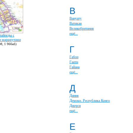
В
Вануату
Ватикан
Великобритания
ещё...
лайпеды с
и маршрутами
8, 1 966кб)
Г
Габон
Гаити
Гайана
ещё...
Д
Дания
Демокр. Республика Конго
Джерси
ещё...
Е