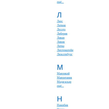
ещё...
Л
Лаос
Латвия
Лесото
Либерия
Ливан
Ливия
Литва
Лихтенштейн
Люксембург
М
Маврикий
Мавритания
Мадагаскар
ещё...
Н
Намибия