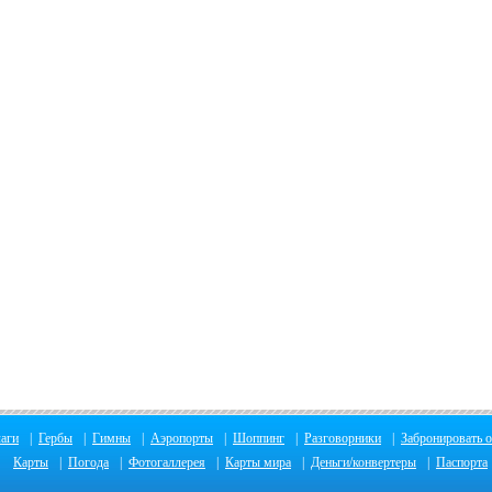
аги
|
Гербы
|
Гимны
|
Аэропорты
|
Шоппинг
|
Разговорники
|
Забронировать о
Карты
|
Погода
|
Фотогаллерея
|
Карты мира
|
Деньги/конвертеры
|
Паспорта