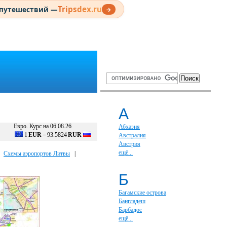
Tripsdex.ru
 путешествий —
→
А
Евро. Курс на 06.08.26
Абхазия
1
EUR
=
93.5824
RUR
Австралия
Австрия
ещё...
|
Схемы аэропортов Литвы
|
Б
Багамские острова
Бангладеш
Барбадос
ещё...