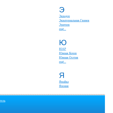
Э
Эквадор
Экваториальная Гвинея
Эритрея
ещё...
Ю
ЮАР
Южная Корея
Южная Осетия
ещё...
Я
Ямайка
Япония
тель