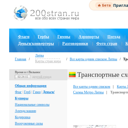
Пригла
🔥 Бета
Флаги
|
Гербы
|
Гимны
|
Аэропорты
|
Погода
|
Деньги/конвертеры
|
Разговорники
|
Фото стран
|
К
Литва
Главная
/
/
Все карты одним списком Литвы
/
Тр
Карты стран мира
Время в г.Вильнюс
Транспортные с
другой город
02:24:16
Общая информация
Все карты одним списком
|
Карты 
Флаг
|
Герб
|
Гимн
|
Деньги/
Схемы Метро Литвы
|
Транспорт
Купюры
Национальные символы
Аренда машин
Кодировка
Вооруженные силы