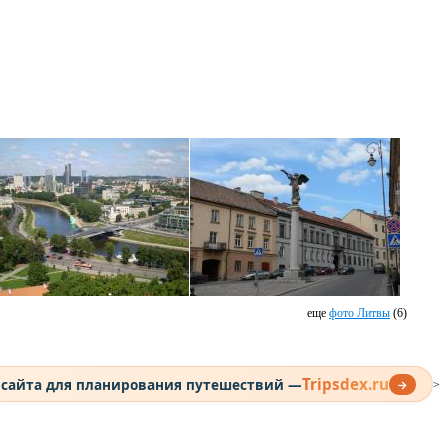
еще
фото Литвы
(6)
Tripsdex.ru
 сайта для планирования путешествий —
→
>