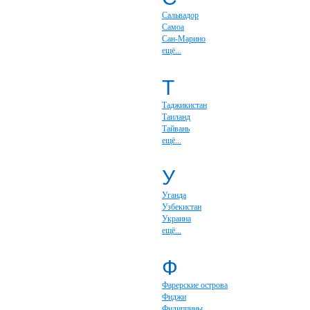
Сальвадор
Самоа
Сан-Марино
ещё...
Т
Таджикистан
Таиланд
Тайвань
ещё...
У
Уганда
Узбекистан
Украина
ещё...
Ф
Фарерские острова
Фиджи
Филиппины