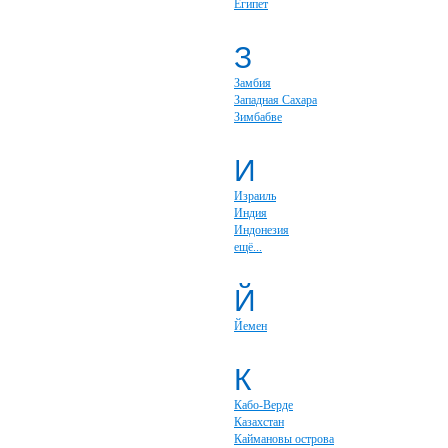
Египет
З
Замбия
Западная Сахара
Зимбабве
И
Израиль
Индия
Индонезия
ещё...
Й
Йемен
К
Кабо-Верде
Казахстан
Каймановы острова