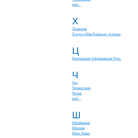
ещё...
Х
Хорватия
Хэрда и МакДональда, острова
Ц
Центрально-Африканская Респ.
Ч
Чад
Черногория
Чехия
ещё...
Ш
Швейцария
Швеция
Шри-Ланка