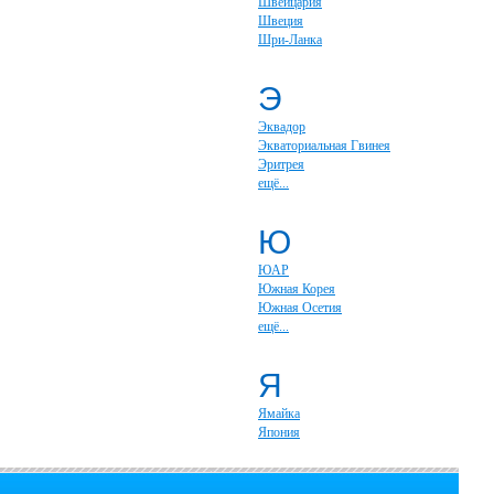
Швейцария
Швеция
Шри-Ланка
Э
Эквадор
Экваториальная Гвинея
Эритрея
ещё...
Ю
ЮАР
Южная Корея
Южная Осетия
ещё...
Я
Ямайка
Япония