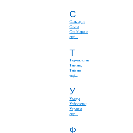
С
Сальвадор
Самоа
Сан-Марино
ещё...
Т
Таджикистан
Таиланд
Тайвань
ещё...
У
Уганда
Узбекистан
Украина
ещё...
Ф