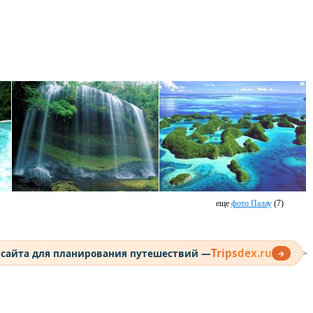
еще
фото Палау
(7)
Tripsdex.ru
 сайта для планирования путешествий —
→
>