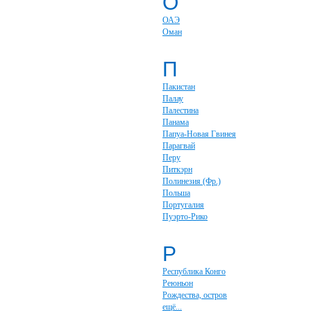
О
ОАЭ
Оман
П
Пакистан
Палау
Палестина
Панама
Папуа-Новая Гвинея
Парагвай
Перу
Питкэрн
Полинезия (Фр.)
Польша
Португалия
Пуэрто-Рико
Р
Республика Конго
Реюньон
Рождества, остров
ещё...