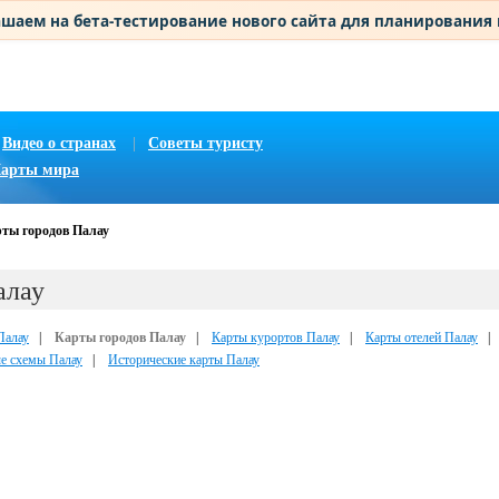
шаем на бета-тестирование нового сайта для планирования
Видео о странах
|
Советы туристу
арты мира
ты городов Палау
алау
Палау
|
Карты городов Палау
|
Карты курортов Палау
|
Карты отелей Палау
е схемы Палау
|
Исторические карты Палау