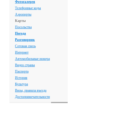
Фотогалерея
Телефонные коды
Аэропорты
Карты
Посольства
Погода
Разговорник
Сотовая связь
Интернет
Автомобильные номера
Видео страны
Паспорта
История
Культура
Визы, правила въезда
Достопримечательности