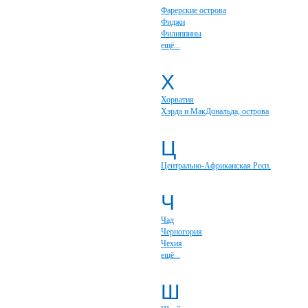
Фарерские острова
Фиджи
Филиппины
ещё...
Х
Хорватия
Хэрда и МакДональда, острова
Ц
Центрально-Африканская Респ.
Ч
Чад
Черногория
Чехия
ещё...
Ш