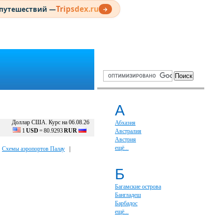
Tripsdex.ru
 путешествий —
→
А
Доллар США. Курс на 06.08.26
Абхазия
1
USD
=
80.9293
RUR
Австралия
Австрия
ещё...
|
Схемы аэропортов Палау
|
Б
Багамские острова
Бангладеш
Барбадос
ещё...