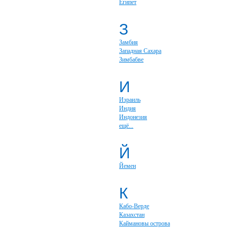
Египет
З
Замбия
Западная Сахара
Зимбабве
И
Израиль
Индия
Индонезия
ещё...
Й
Йемен
К
Кабо-Верде
Казахстан
Каймановы острова