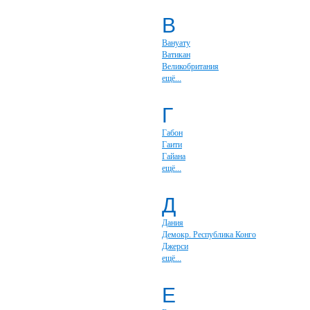
В
Вануату
Ватикан
Великобритания
ещё...
Г
Габон
Гаити
Гайана
ещё...
Д
Дания
Демокр. Республика Конго
Джерси
ещё...
Е