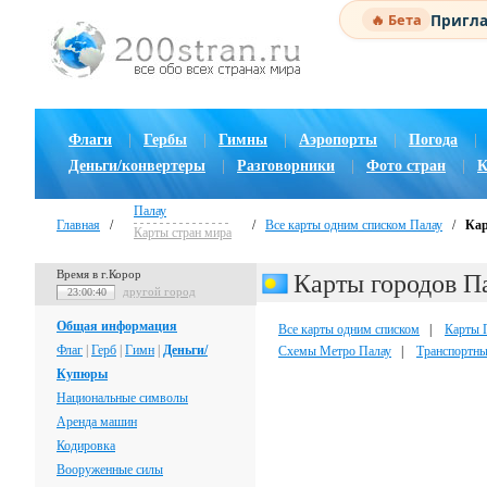
Пригла
🔥 Бета
Флаги
|
Гербы
|
Гимны
|
Аэропорты
|
Погода
|
Деньги/конвертеры
|
Разговорники
|
Фото стран
|
К
Палау
Главная
/
/
Все карты одним списком Палау
/
Кар
Карты стран мира
Время в г.Корор
Карты городов П
другой город
23:00:41
Общая информация
Все карты одним списком
|
Карты 
Флаг
|
Герб
|
Гимн
|
Деньги/
Схемы Метро Палау
|
Транспортны
Купюры
Национальные символы
Аренда машин
Кодировка
Вооруженные силы