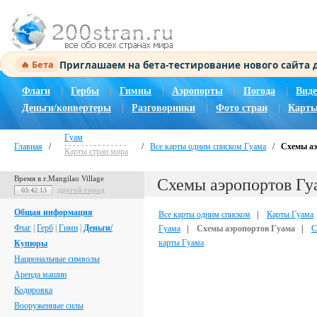
Приглашаем на бета-тестирование нового сайта
🔥 Бета
Флаги
|
Гербы
|
Гимны
|
Аэропорты
|
Погода
|
Виде
Деньги/конвертеры
|
Разговорники
|
Фото стран
|
Карты
Гуам
Главная
/
/
Все карты одним списком Гуама
/
Схемы аэ
Карты стран мира
Время в г.Mangilao Village
Схемы аэропортов Гу
другой город
03:42:13
Общая информация
Все карты одним списком
|
Карты Гуама
Флаг
|
Герб
|
Гимн
|
Деньги/
Гуама
|
Схемы аэропортов Гуама
|
С
карты Гуама
Купюры
Национальные символы
Аренда машин
Кодировка
Вооруженные силы