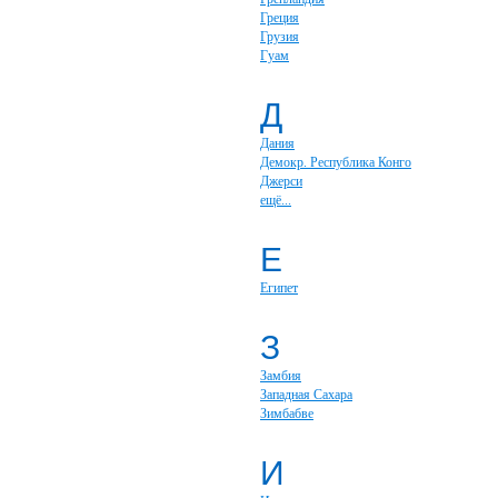
Греция
Грузия
Гуам
Д
Дания
Демокр. Республика Конго
Джерси
ещё...
Е
Египет
З
Замбия
Западная Сахара
Зимбабве
И