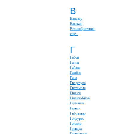
В
Вануату
Ватикан
Великобритания
ещё...
Г
Габон
Гаити
Гайана
Гамбия
Гана
Гваделупа
Гватемала
Гвинея
Гвинея-Бисау
Германия
Гернси
Гибралтар
Гондурас
Гонконг
Гренада
Гренландия