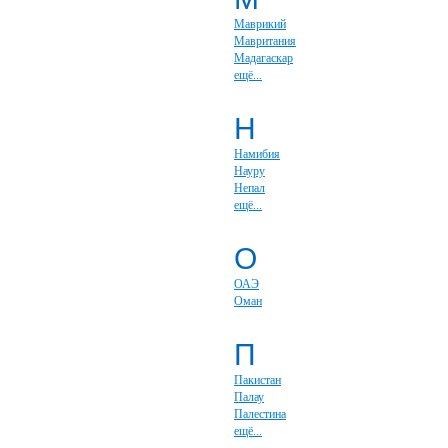
Маврикий
Мавритания
Мадагаскар
ещё...
Н
Намибия
Науру
Непал
ещё...
О
ОАЭ
Оман
П
Пакистан
Палау
Палестина
ещё...