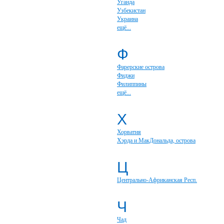
Уганда
Узбекистан
Украина
ещё...
Ф
Фарерские острова
Фиджи
Филиппины
ещё...
Х
Хорватия
Хэрда и МакДональда, острова
Ц
Центрально-Африканская Респ.
Ч
Чад