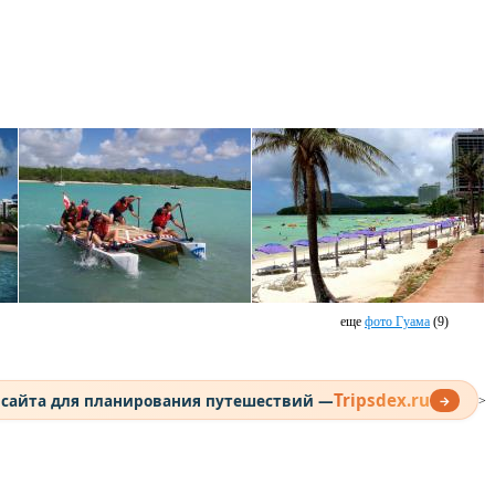
еще
фото Гуама
(9)
Tripsdex.ru
 сайта для планирования путешествий —
→
>