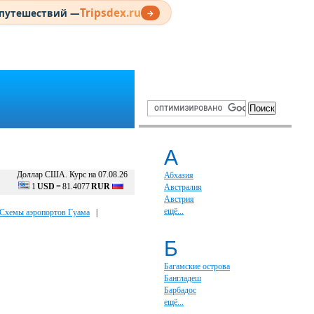
Tripsdex.ru
 путешествий —
→
А
Доллар США. Курс на 07.08.26
Абхазия
1
USD
=
81.4077
RUR
Австралия
Австрия
ещё...
Схемы аэропортов Гуама
|
Б
Багамские острова
Бангладеш
Барбадос
ещё...