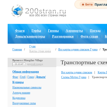
Пригла
🔥 Бета
Флаги
|
Гербы
|
Гимны
|
Аэропорты
|
Погода
|
Деньги/конвертеры
|
Разговорники
|
Фото стран
|
К
Гуам
Главная
/
/
Все карты одним списком Гуама
/
Тр
Карты стран мира
Время в г.Mangilao Village
Транспортные схе
другой город
21:13:48
Общая информация
Все карты одним списком
|
Карты 
Флаг
|
Герб
|
Гимн
|
Деньги/
Схемы Метро Гуама
|
Транспортн
Купюры
Национальные символы
Аренда машин
Кодировка
Вооруженные силы