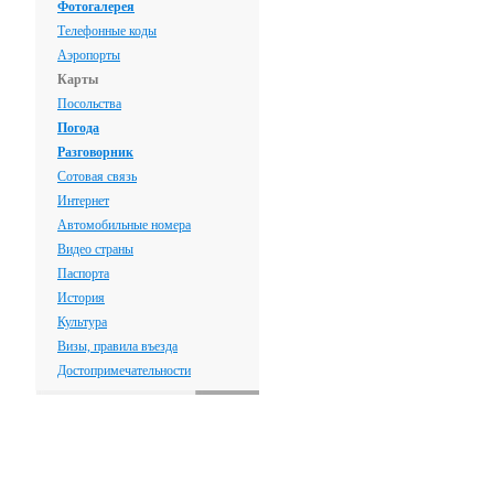
Фотогалерея
Телефонные коды
Аэропорты
Карты
Посольства
Погода
Разговорник
Сотовая связь
Интернет
Автомобильные номера
Видео страны
Паспорта
История
Культура
Визы, правила въезда
Достопримечательности