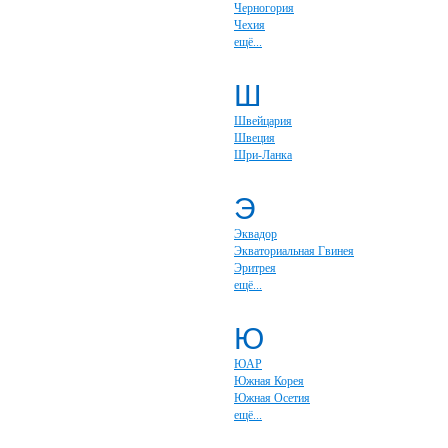
Черногория
Чехия
ещё...
Ш
Швейцария
Швеция
Шри-Ланка
Э
Эквадор
Экваториальная Гвинея
Эритрея
ещё...
Ю
ЮАР
Южная Корея
Южная Осетия
ещё...