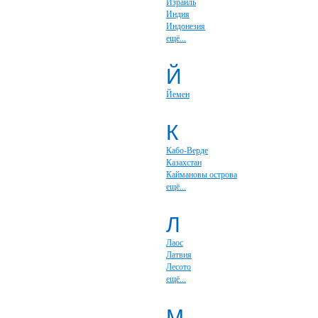
Израиль
Индия
Индонезия
ещё...
Й
Йемен
К
Кабо-Верде
Казахстан
Каймановы острова
ещё...
Л
Лаос
Латвия
Лесото
ещё...
М