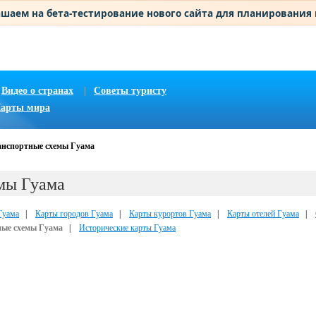
шаем на бета-тестирование нового сайта для планирования
Видео о странах
|
Советы туристу
арты мира
анспортные схемы Гуама
мы Гуама
Гуама
|
Карты городов Гуама
|
Карты курортов Гуама
|
Карты отелей Гуама
|
ые схемы Гуама
|
Исторические карты Гуама