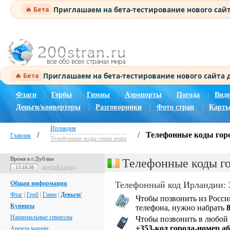
Приглашаем на бета-тестирование нового сай
🔥 Бета
Приглашаем на бета-тестирование нового сайта
🔥 Бета
Флаги
|
Гербы
|
Гимны
|
Аэропорты
|
Погода
|
Виде
Деньги/конвертеры
|
Разговорники
|
Фото стран
|
Карты
Ирландия
/
/
Телефонные коды гор
Главная
Телефонные коды стран мира
Время в г.Дублин
Телефонные коды г
другой город
13:18:39
Общая информация
Телефонный код Ирландии: 
Флаг
|
Герб
|
Гимн
|
Деньги/
Чтобы позвонить из Росси
Купюры
телефона, нужно набрать
Национальные символы
Чтобы позвонить в любой 
+353-код города-номер а
Аренда машин