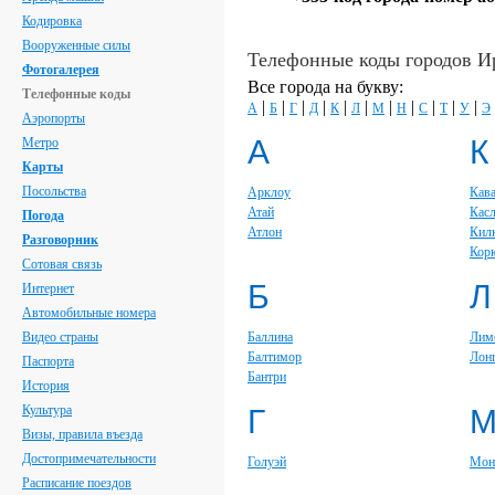
Кодировка
Вооруженные силы
Телефонные коды городов И
Фотогалерея
Все города на букву:
Телефонные коды
|
|
|
|
|
|
|
|
|
|
|
А
Б
Г
Д
К
Л
М
Н
С
Т
У
Э
Аэропорты
А
К
Метро
Карты
Посольства
Арклоу
Кав
Атай
Кас
Погода
Атлон
Кил
Разговорник
Кор
Сотовая связь
Б
Л
Интернет
Автомобильные номера
Видео страны
Баллина
Лим
Балтимор
Лон
Паспорта
Бантри
История
Культура
Г
Визы, правила въезда
Достопримечательности
Голуэй
Мон
Расписание поездов