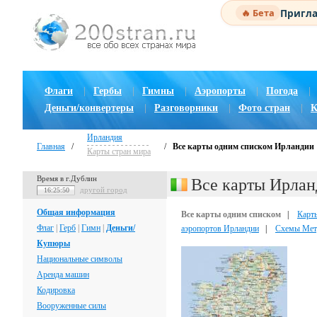
Пригла
🔥 Бета
Флаги
|
Гербы
|
Гимны
|
Аэропорты
|
Погода
|
Деньги/конвертеры
|
Разговорники
|
Фото стран
|
К
Ирландия
Главная
/
/
Все карты одним списком Ирландии
Карты стран мира
Время в г.Дублин
Все карты Ирлан
другой город
16:25:51
Общая информация
Все карты одним списком
|
Карт
Флаг
|
Герб
|
Гимн
|
Деньги/
аэропортов Ирландии
|
Схемы Мет
Купюры
Национальные символы
Аренда машин
Кодировка
Вооруженные силы