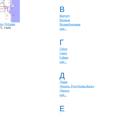
В
Вануату
Ватикан
тро Дублина
Великобритания
71, 14кб)
ещё...
Г
Габон
Гаити
Гайана
ещё...
Д
Дания
Демокр. Республика Конго
Джерси
ещё...
Е