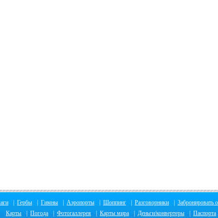
аги
|
Гербы
|
Гимны
|
Аэропорты
|
Шоппинг
|
Разговорники
|
Забронировать о
Карты
|
Погода
|
Фотогаллерея
|
Карты мира
|
Деньги/конвертеры
|
Паспорта