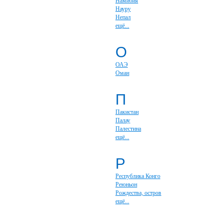
Намибия
Науру
Непал
ещё...
О
ОАЭ
Оман
П
Пакистан
Палау
Палестина
ещё...
Р
Республика Конго
Реюньон
Рождества, остров
ещё...