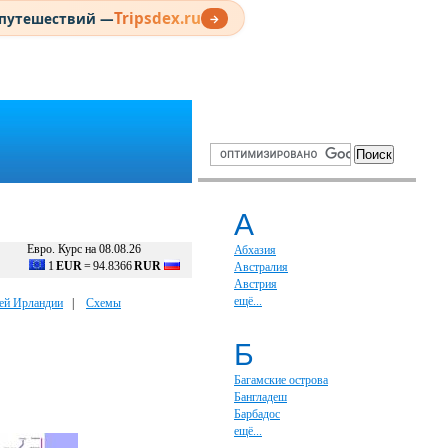
Tripsdex.ru
 путешествий —
→
А
Евро. Курс на 08.08.26
Абхазия
1
EUR
=
94.8366
RUR
Австралия
Австрия
ещё...
ей Ирландии
|
Схемы
Б
Багамские острова
Бангладеш
Барбадос
ещё...