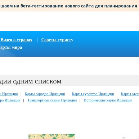
шаем на бета-тестирование нового сайта для планирования
Видео о странах
|
Советы туристу
арты мира
дии одним списком
ы Ирландии
|
Карты городов Ирландии
|
Карты курортов Ирландии
|
Карты отел
ро Ирландии
|
Транспортные схемы Ирландии
|
Исторические карты Ирландии