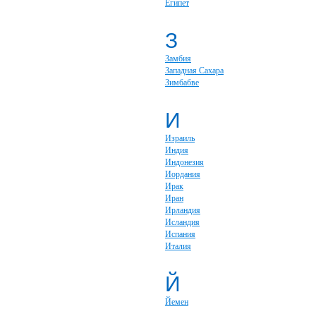
Египет
З
Замбия
Западная Сахара
Зимбабве
И
Израиль
Индия
Индонезия
Иордания
Ирак
Иран
Ирландия
Исландия
Испания
Италия
Й
Йемен