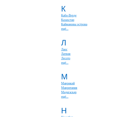
К
Кабо-Верде
Казахстан
Каймановы острова
ещё...
Л
Лаос
Латвия
Лесото
ещё...
М
Маврикий
Мавритания
Мадагаскар
ещё...
Н