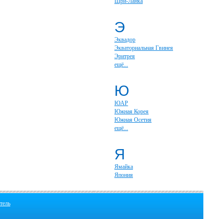
Шри-Ланка
Э
Эквадор
Экваториальная Гвинея
Эритрея
ещё...
Ю
ЮАР
Южная Корея
Южная Осетия
ещё...
Я
Ямайка
Япония
тель