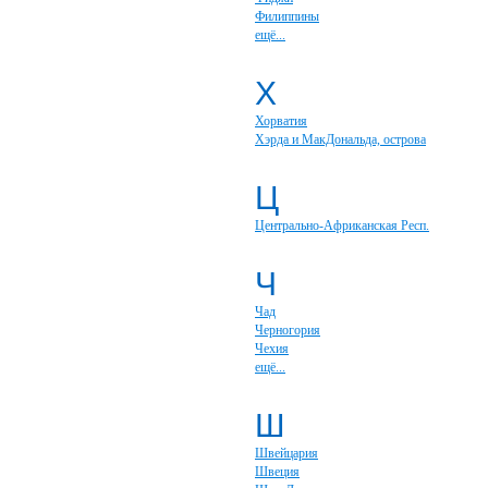
Филиппины
ещё...
Х
Хорватия
Хэрда и МакДональда, острова
Ц
Центрально-Африканская Респ.
Ч
Чад
Черногория
Чехия
ещё...
Ш
Швейцария
Швеция