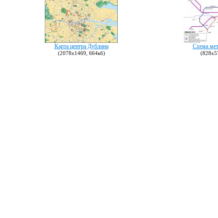
Карта центра Дублина
Схема ме
(2078х1469, 664кб)
(828х5