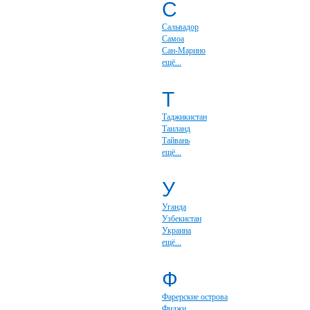
С
Сальвадор
Самоа
Сан-Марино
ещё...
Т
Таджикистан
Таиланд
Тайвань
ещё...
У
Уганда
Узбекистан
Украина
ещё...
Ф
Фарерские острова
Фиджи