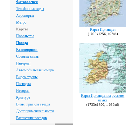
Фотогалерея
Телефонные коды
Аэропорты
Метро
Карты
Карта Ирландии
(1000х1256, 492кб)
Посольства
Погода
Разговорник
Сотовая связь
Интернет
Автомобильные номера
Видео страны
Паспорта
История
Карта Ирландии на русском
Культура
языке
Визы, правила въезда
(1733х1890, 1 069кб)
Достопримечательности
Расписание поездов