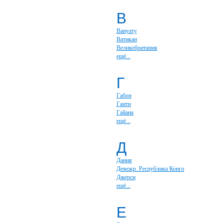
В
Вануату
Ватикан
Великобритания
ещё...
Г
Габон
Гаити
Гайана
ещё...
Д
Дания
Демокр. Республика Конго
Джерси
ещё...
Е