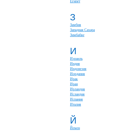
Египет
З
Замбия
Западная Сахара
Зимбабве
И
Израиль
Индия
Индонезия
Иордания
Ирак
Иран
Ирландия
Исландия
Испания
Италия
Й
Йемен