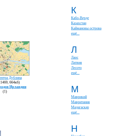
К
Кабо-Верде
Казахстан
Каймановы острова
ещё...
Л
Лаос
Латвия
Лесото
ещё...
ентра Дублина
1469, 664кб)
М
родов Ирландии
(1)
Маврикий
Мавритания
Мадагаскар
ещё...
Н