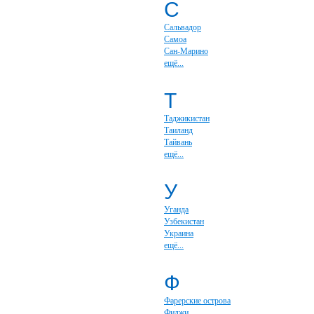
С
Сальвадор
Самоа
Сан-Марино
ещё...
Т
Таджикистан
Таиланд
Тайвань
ещё...
У
Уганда
Узбекистан
Украина
ещё...
Ф
Фарерские острова
Фиджи