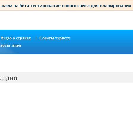
шаем на бета-тестирование нового сайта для планирования
Видео о странах
|
Советы туристу
арты мира
андии