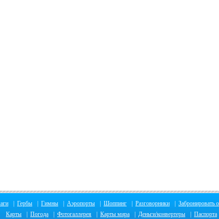
аги
|
Гербы
|
Гимны
|
Аэропорты
|
Шоппинг
|
Разговорники
|
Забронировать о
Карты
|
Погода
|
Фотогаллерея
|
Карты мира
|
Деньги/конвертеры
|
Паспорта