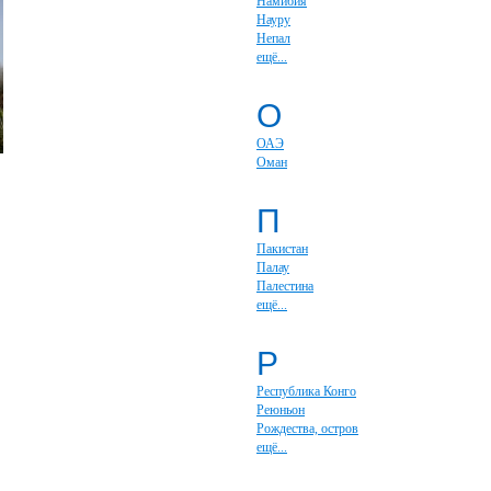
Намибия
Науру
Непал
ещё...
О
ОАЭ
Оман
П
Пакистан
Палау
Палестина
ещё...
Р
Республика Конго
Реюньон
Рождества, остров
ещё...