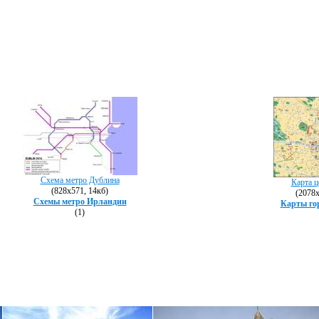
Схема метро Дублина
Карта ц
(828х571, 14кб)
(2078х
Схемы метро Ирландии
Карты го
(1)