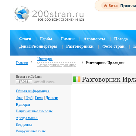
Пригла
🔥 Бета
Флаги
|
Гербы
|
Гимны
|
Аэропорты
|
Погода
|
Деньги/конвертеры
|
Разговорники
|
Фото стран
|
К
Ирландия
Главная
/
/
Разговорник Ирландии
Разговорники стран мира
Время в г.Дублин
Разговорник Ирл
другой город
17:06:12
Общая информация
Флаг
|
Герб
|
Гимн
|
Деньги/
Купюры
Национальные символы
Аренда машин
Кодировка
Вооруженные силы