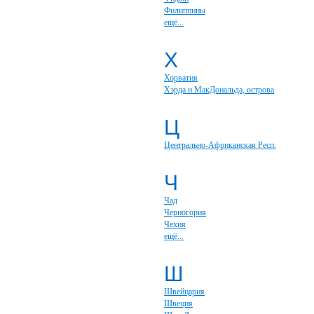
Филиппины
ещё...
Х
Хорватия
Хэрда и МакДональда, острова
Ц
Центрально-Африканская Респ.
Ч
Чад
Черногория
Чехия
ещё...
Ш
Швейцария
Швеция