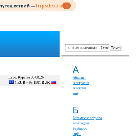
Tripsdex.ru
 путешествий —
→
А
Евро. Курс на 06.08.26
Абхазия
1
EUR
=
93.1901
RUR
Австралия
Австрия
ещё...
Б
Багамские острова
Бангладеш
Барбадос
ещё...