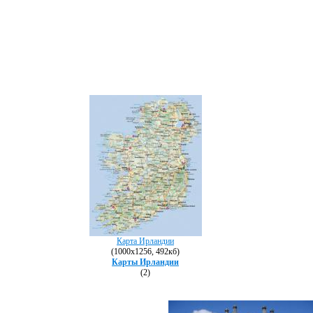
Карта Ирландии
(1000х1256, 492кб)
Карты Ирландии
(2)