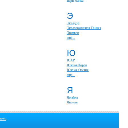
Шри-Ланка
Э
Эквадор
Экваториальная Гвинея
Эритрея
ещё...
Ю
ЮАР
Южная Корея
Южная Осетия
ещё...
Я
Ямайка
Япония
тель