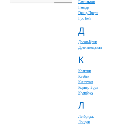
Гамильтон
Гандер
Гранд-Прери
Гус-Бей
Д
Досон-Крик
Драммондвилл
К
Калгари
Квебек
Кингстон
Корнер-Брук
Кранбрук
Л
Летбридж
Лондон