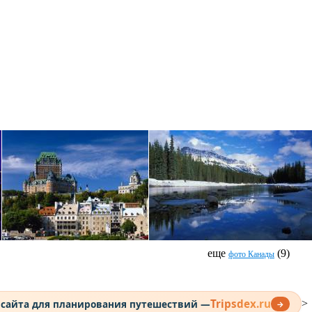
еще
(9)
фото Канады
Tripsdex.ru
 сайта для планирования путешествий —
>
→