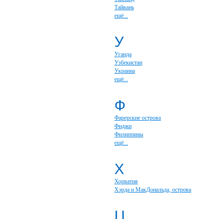
Тайвань
ещё...
У
Уганда
Узбекистан
Украина
ещё...
Ф
Фарерские острова
Фиджи
Филиппины
ещё...
Х
Хорватия
Хэрда и МакДональда, острова
Ц