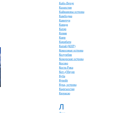
Кабо-Верде
Казахстан
Каймановы острова
Камбоджа
Камерун
Канада
Катар
Кения
Кипр
Кирибати
Китай (КНР)
Кокосовые острова
Колумбия
Коморские острова
Косово
Коста-Рика
Кот-д'Ивуар
Куба
Кувейт
Кука, острова
Кыргызстан
Кюрасао
Л