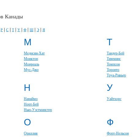
ов Канады
|
|
|
|
|
|
|
|
Р
С
Т
У
Ф
Ш
Э
Я
М
Т
Медисин-Хат
Тандер-Бей
Монктон
Тимминс
Монреаль
Томпсон
Мус-Джо
Торонто
Труа-Ривьер
Н
У
Нанаймо
Уайтхорс
Норт-Бей
Нью-Уэстминстер
О
Ф
Ориллия
Форт-Нельсон