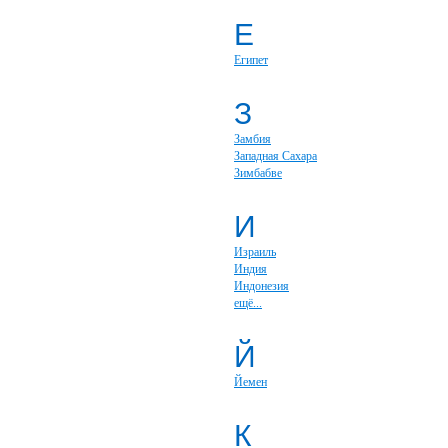
Е
Египет
З
Замбия
Западная Сахара
Зимбабве
И
Израиль
Индия
Индонезия
ещё...
Й
Йемен
К