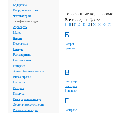
Кодировка
Вооруженные силы
Телефонные коды город
Фотогалерея
Все города на букву:
Телефонные коды
|
|
|
|
|
|
|
|
|
Б
В
Г
Д
К
Л
М
Н
О
П
Аэропорты
Б
Метро
Карты
Посольства
Батерст
Брандон
Погода
Разговорник
Сотовая связь
Интернет
В
Автомобильные номера
Видео страны
Ванкувер
Паспорта
Виктория
История
Виннипег
Культура
Г
Визы, правила въезда
Достопримечательности
Галифакс
Расписание поездов