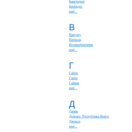
Бангладеш
Барбадос
ещё...
В
Вануату
Ватикан
Великобритания
ещё...
Г
Габон
Гаити
Гайана
ещё...
Д
Дания
Демокр. Республика Конго
Джерси
ещё...