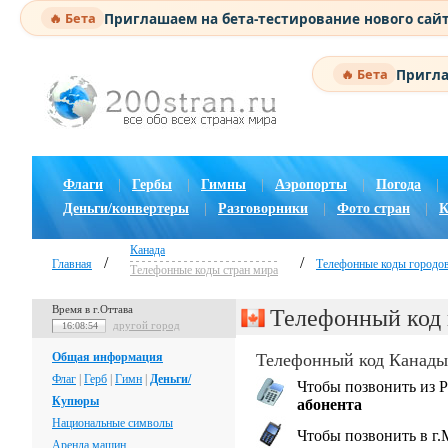
Приглашаем на бета-тестирование нового сай
🔥 Бета
Пригла
🔥 Бета
Флаги
|
Гербы
|
Гимны
|
Аэропорты
|
Погода
|
Деньги/конвертеры
|
Разговорники
|
Фото стран
|
К
Канада
/
/
Главная
Телефонные коды городо
Телефонные коды стран мира
Время в г.Оттава
Телефонный код 
другой город
16:08:54
Общая информация
Телефонный код Канады
Флаг
|
Герб
|
Гимн
|
Деньги/
Чтобы позвонить из Р
Купюры
абонента
Национальные символы
Чтобы позвонить в г.
Аренда машин