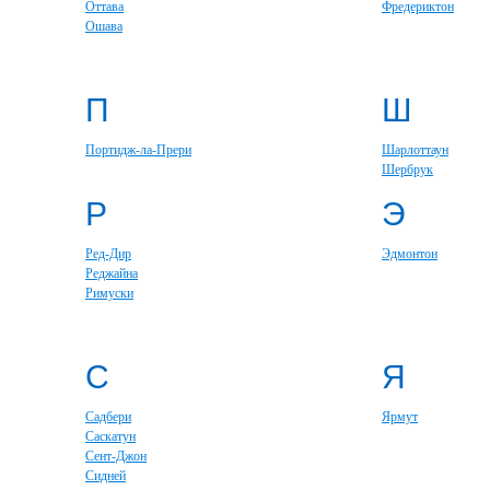
Оттава
Фредериктон
Ошава
П
Ш
Портидж-ла-Прери
Шарлоттаун
Шербрук
Р
Э
Ред-Дир
Эдмонтон
Реджайна
Римуски
С
Я
Садбери
Ярмут
Саскатун
Сент-Джон
Сидней