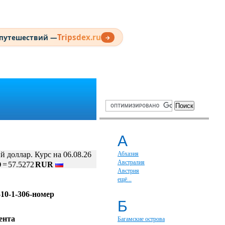
Tripsdex.ru
 путешествий —
→
А
й доллар. Курс на 06.08.26
Абхазия
Австралия
D
=
57.5272
RUR
Австрия
ещё...
-10-1-306-номер
Б
ента
Багамские острова