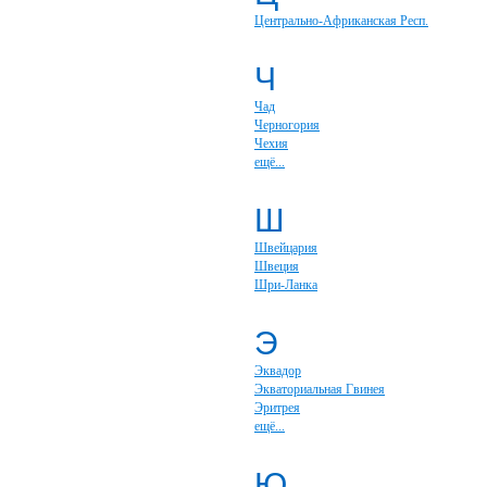
Центрально-Африканская Респ.
Ч
Чад
Черногория
Чехия
ещё...
Ш
Швейцария
Швеция
Шри-Ланка
Э
Эквадор
Экваториальная Гвинея
Эритрея
ещё...
Ю