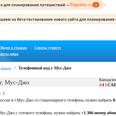
Tripsdex.ru
та для планирования путешествий —
→
>
шаем на бета-тестирование нового сайта для планирования
Видео о странах
|
Советы туристу
арты мира
/
Телефонный код г. Мус-Джо
в Канады
Канадски
г. Мус-Джо
1
CA
: 1
оссии в г.Мус-Джо со стационарного телефона, нужно набрать
8
Мус-Джо с сотового телефона, нужно набрать
+1-306-номер абон