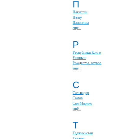
П
Пакистан
Палау
Палестина
ещё...
Р
Республика Конго
Реюньон
Рождества, остров
ещё...
С
Сальвадор
Самоа
Сан-Марино
ещё...
Т
Таджикистан
Таиланд