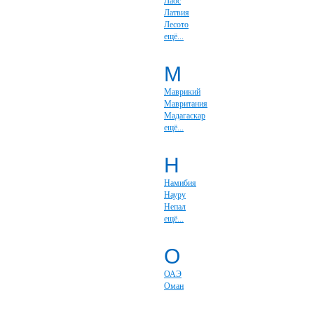
Лаос
Латвия
Лесото
ещё...
М
Маврикий
Мавритания
Мадагаскар
ещё...
Н
Намибия
Науру
Непал
ещё...
О
ОАЭ
Оман