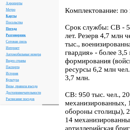
Аэропорты
Комплектование: по 
Метро
Карты
Посольства
Срок службы: СВ - 5-
Погода
лет. Резерв 4,7 млн ч
Разговорник
Сотовая связь
тыс., военизированн
Интернет
гвардия» - более 3,
Автомобильные номера
формирования (войск
Видео страны
Паспорта
ресурсы 6,2 млн чел.
История
3,7 млн.
Культура
Визы, правила въезда
СВ: 950 тыс. чел., 2
Достопримечательности
Расписание поездов
механизированных, 1
обороны столицы), 2
14 механизированных
артиллерийская бриг