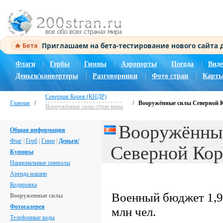
Приглашаем на бета-тестирование нового сайта
🔥 Бета
Флаги
|
Гербы
|
Гимны
|
Аэропорты
|
Погода
|
Виде
Деньги/конвертеры
|
Разговорники
|
Фото стран
|
Карты
Северная Корея (КНДР)
Главная
/
/
Вооружённые силы Северной 
Вооружённые силы стран мира
Вооружённы
Общая информация
Флаг
|
Герб
|
Гимн
|
Деньги/
Северной Ко
Купюры
Национальные символы
Аренда машин
Кодировка
Военный бюджет 1,9
Вооруженные силы
Фотогалерея
млн чел.
Телефонные коды