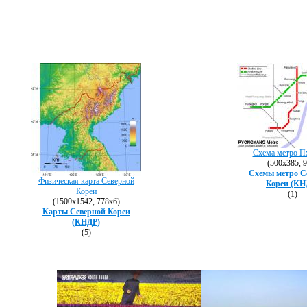
Схема метро П
(500х385, 9
Схемы метро С
Физическая карта Северной
Кореи (КН
Кореи
(1)
(1500х1542, 778кб)
Карты Северной Кореи
(КНДР)
(5)