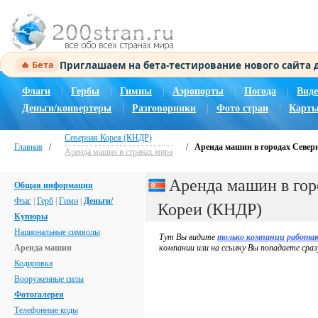
Приглашаем на бета-тестирование нового сайта
🔥 Бета
Флаги
|
Гербы
|
Гимны
|
Аэропорты
|
Погода
|
Виде
Деньги/конвертеры
|
Разговорники
|
Фото стран
|
Карты
Северная Корея (КНДР)
Главная
/
/
Аренда машин в городах Север
Аренда машин в странах мира
Аренда машин в гор
Общая информация
Флаг
|
Герб
|
Гимн
|
Деньги/
Кореи (КНДР)
Купюры
Национальные символы
Тут Вы видите
только компании работа
Аренда машин
компании или на ссылку Вы попадаете сраз
Кодировка
Вооруженные силы
Фотогалерея
Телефонные коды