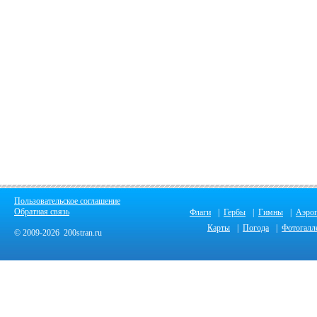
Пользовательское соглашение
Обратная связь
Флаги
|
Гербы
|
Гимны
|
Аэро
Карты
|
Погода
|
Фотогалл
© 2009-2026 200stran.ru