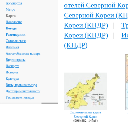
отелей Северной Ко
Аэропорты
Метро
Северной Кореи (К
Карты
Посольства
Кореи (КНДР)
|
Т
Погода
Кореи (КНДР)
|
И
Разговорник
Сотовая связь
(КНДР)
Интернет
Автомобильные номера
Видео страны
Паспорта
История
Культура
Визы, правила въезда
Достопримечательности
Расписание поездов
Экономическая карта
Северной Кореи
(996х882, 147кб)