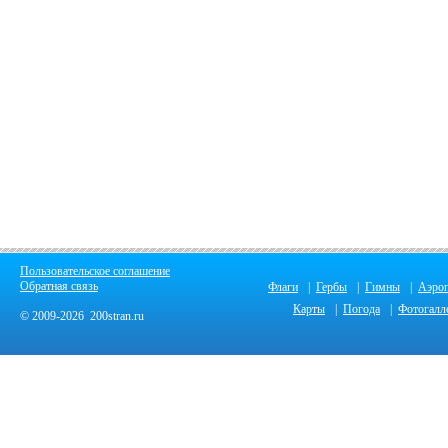
Пользовательское соглашение
Обратная связь
Флаги
|
Гербы
|
Гимны
|
Аэро
Карты
|
Погода
|
Фотогалл
© 2009-2026 200stran.ru