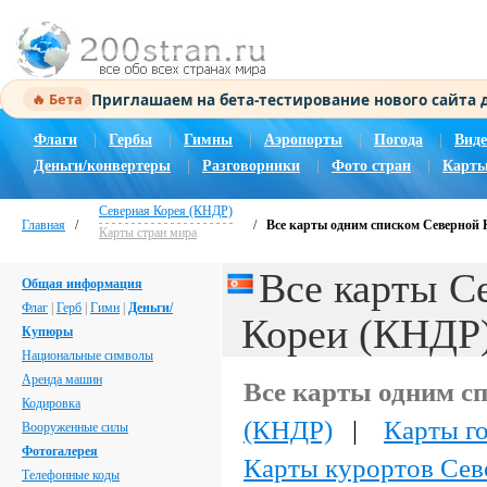
Приглашаем на бета-тестирование нового сайта
🔥 Бета
Флаги
|
Гербы
|
Гимны
|
Аэропорты
|
Погода
|
Виде
Деньги/конвертеры
|
Разговорники
|
Фото стран
|
Карты
Северная Корея (КНДР)
Главная
/
/
Все карты одним списком Северной 
Карты стран мира
Все карты С
Общая информация
Флаг
|
Герб
|
Гимн
|
Деньги/
Кореи (КНДР)
Купюры
Национальные символы
Аренда машин
Все карты одним с
Кодировка
(КНДР)
|
Карты г
Вооруженные силы
Фотогалерея
Карты курортов Сев
Телефонные коды