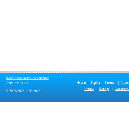
Пользовательское соглашение
Обратная связь
Флаги
|
Гербы
|
Гимны
|
Аэро
Карты
|
Погода
|
Фотогалл
© 2009-2026 200stran.ru