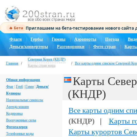
Приглашаем на бета-тестирование нового сайта
🔥 Бета
Флаги
|
Гербы
|
Гимны
|
Аэропорты
|
Погода
|
Виде
Деньги/конвертеры
|
Разговорники
|
Фото стран
|
Карты
Северная Корея (КНДР)
Главная
/
/
Все карты одним списком Северной Ко
Карты стран мира
Карты Север
Общая информация
Флаг
|
Герб
|
Гимн
|
Деньги/
(КНДР)
Купюры
Национальные символы
Аренда машин
Все карты одним сп
Кодировка
(КНДР)
|
Карты г
Вооруженные силы
Фотогалерея
Карты курортов Сев
Телефонные коды