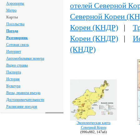
отелей Северной Ко
Аэропорты
Метро
Северной Кореи (К
Карты
Посольства
Кореи (КНДР)
|
Т
Погода
Кореи (КНДР)
|
И
Разговорник
Сотовая связь
(КНДР)
Интернет
Автомобильные номера
Видео страны
Паспорта
История
Культура
Визы, правила въезда
Достопримечательности
Расписание поездов
Экономическая карта
Северной Кореи
(996х882, 147кб)