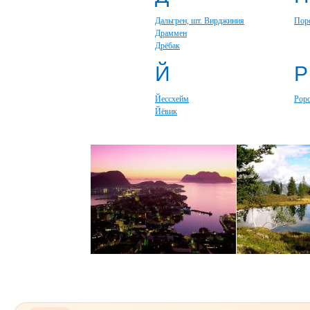
Дальгрен, шт. Вирджиния
Пор
Драммен
Дрёбак
Й
Р
Йессхейм
Рор
Йёвик