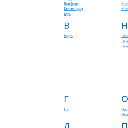
Ботсфьорд
Мос
Броннойзунд
Мос
Буде
В
Н
Вадсо
Нам
Нар
Нут
Г
О
Гол
Одд
Осл
Д
П