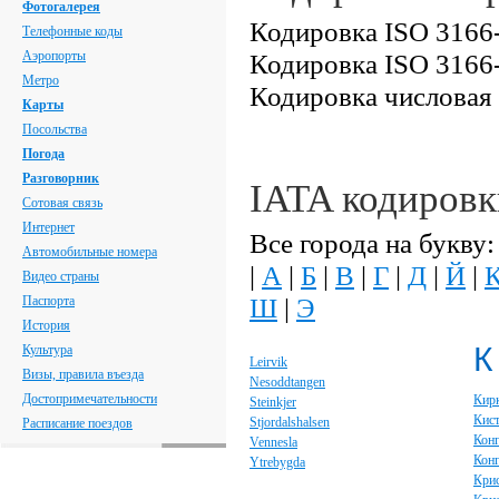
Фотогалерея
Кодировка ISO 3166-
Телефонные коды
Аэропорты
Кодировка ISO 3166-
Метро
Кодировка числовая
Карты
Посольства
Погода
Разговорник
IATA кодировк
Сотовая связь
Интернет
Все города на букву:
Автомобильные номера
|
А
|
Б
|
В
|
Г
|
Д
|
Й
|
Видео страны
Ш
|
Э
Паспорта
История
К
Культура
Leirvik
Визы, правила въезда
Nesoddtangen
Достопримечательности
Кир
Steinkjer
Кист
Stjordalshalsen
Расписание поездов
Конг
Vennesla
Конг
Ytrebygda
Крис