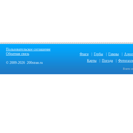
Пользовательское соглашение
Обратная связь
Флаги
|
Гербы
|
Гимны
|
Аэро
Карты
|
Погода
|
Фотогалл
© 2009-2026 200stran.ru
Взято и