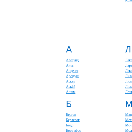
Крис
А
Л
Алезунд
Лакс
Алта
Лар
Анденес
Лек
Арендал
Лил
Аскер
Лил
Аскёй
Лил
Ашим
Лон
Б
Берген
Ман
Берлевог
Мех
Бодо
Мо-
Бордуфос
Мол