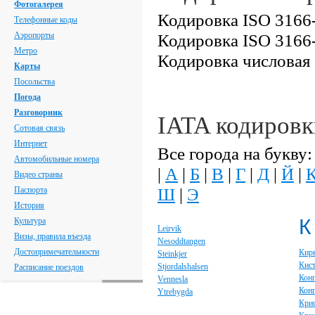
Фотогалерея
Кодировка ISO 3166-
Телефонные коды
Аэропорты
Кодировка ISO 3166-
Метро
Кодировка числовая
Карты
Посольства
Погода
Разговорник
IATA кодировк
Сотовая связь
Интернет
Все города на букву:
Автомобильные номера
|
А
|
Б
|
В
|
Г
|
Д
|
Й
|
Видео страны
Ш
|
Э
Паспорта
История
К
Культура
Leirvik
Визы, правила въезда
Nesoddtangen
Достопримечательности
Кир
Steinkjer
Кист
Stjordalshalsen
Расписание поездов
Конг
Vennesla
Конг
Ytrebygda
Крис