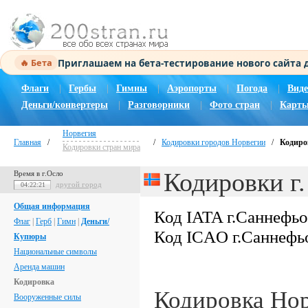
Приглашаем на бета-тестирование нового сайта
🔥 Бета
Флаги
|
Гербы
|
Гимны
|
Аэропорты
|
Погода
|
Виде
Деньги/конвертеры
|
Разговорники
|
Фото стран
|
Карты
Норвегия
Главная
/
/
Кодировки городов Норвегии
/
Кодиро
Кодировки стран мира
Кодировки г
Время в г.Осло
другой город
04:22:22
Общая информация
Код IATA г.Саннефь
Флаг
|
Герб
|
Гимн
|
Деньги/
Код ICAO г.Саннефь
Купюры
Национальные символы
Аренда машин
Кодировка
Кодировка Но
Вооруженные силы