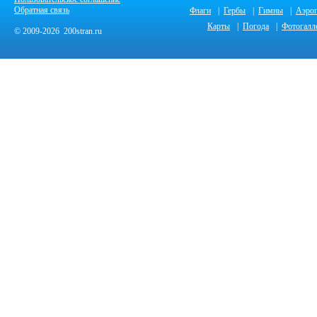
Обратная связь
Флаги
|
Гербы
|
Гимны
|
Аэро
Карты
|
Погода
|
Фотогалл
© 2009-2026 200stran.ru