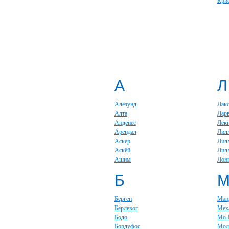
Крис
А
Л
Алезунд
Лакс
Алта
Лар
Анденес
Лек
Арендал
Лил
Аскер
Лил
Аскёй
Лил
Ашим
Лон
Б
Берген
Ман
Берлевог
Мех
Бодо
Мо-
Бордуфос
Мол