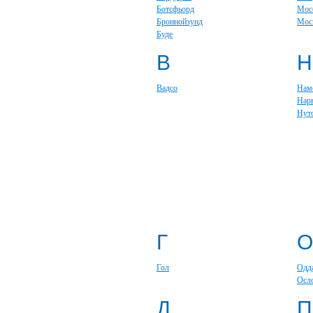
Ботсфьорд
Мос
Броннойзунд
Мос
Буде
В
Н
Вадсо
Нам
Нар
Нут
Г
О
Гол
Одд
Осл
Д
П