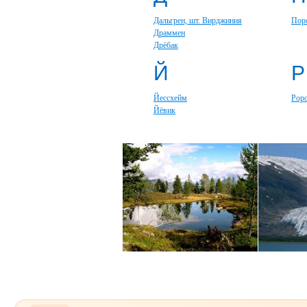
Дальгрен, шт. Вирджиния
Пор
Драммен
Дрёбак
Й
Р
Йессхейм
Рор
Йёвик