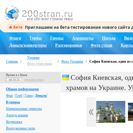
Приглашаем на бета-тестирование нового сайта
🔥 Бета
Флаги
|
Гербы
|
Гимны
|
Аэропорты
|
Погода
|
Виде
Деньги/конвертеры
|
Разговорники
|
Фото стран
|
Карты
Украина
Главная
/
/
Фото Украины
/
София Киевская, один из 
Фото стран мира
Время в г.Киев
София Киевская, од
другой город
08:18:27
храмов на Украине. 
Общая информация
Флаг
|
Герб
|
Гимн
|
Деньги/
Купюры
Национальные символы
Аренда машин
Кодировка
Вооруженные силы