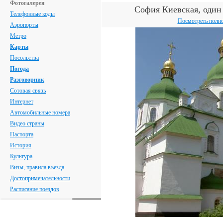
Фотогалерея
София Киевская, один
Телефонные коды
Посмотреть полн
Аэропорты
Метро
Карты
Посольства
Погода
Разговорник
Сотовая связь
Интернет
Автомобильные номера
Видео страны
Паспорта
История
Культура
Визы, правила въезда
Достопримечательности
Расписание поездов