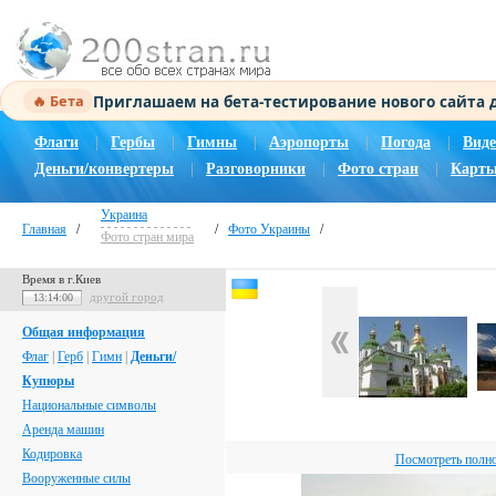
Приглашаем на бета-тестирование нового сайта
🔥 Бета
Флаги
|
Гербы
|
Гимны
|
Аэропорты
|
Погода
|
Виде
Деньги/конвертеры
|
Разговорники
|
Фото стран
|
Карты
Украина
Главная
/
/
Фото Украины
/
Фото стран мира
Время в г.Киев
другой город
13:14:01
Общая информация
Флаг
|
Герб
|
Гимн
|
Деньги/
Купюры
Национальные символы
Аренда машин
Кодировка
Посмотреть полн
Вооруженные силы