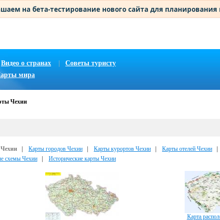
шаем на бета-тестирование нового сайта для планирования
Видео о странах
|
Советы туристу
арты мира
рты Чехии
 Чехии
|
Карты городов Чехии
|
Карты курортов Чехии
|
Карты отелей Чехии
ые схемы Чехии
|
Исторические карты Чехии
Карта распо