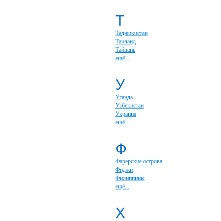
Т
Таджикистан
Таиланд
Тайвань
ещё...
У
Уганда
Узбекистан
Украина
ещё...
Ф
Фарерские острова
Фиджи
Филиппины
ещё...
Х