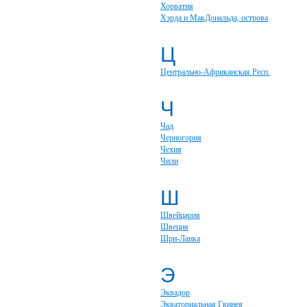
Хорватия
Хэрда и МакДональда, острова
Ц
Центрально-Африканская Респ.
Ч
Чад
Черногория
Чехия
Чили
Ш
Швейцария
Швеция
Шри-Ланка
Э
Эквадор
Экваториальная Гвинея