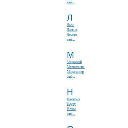
ещё...
Л
Лаос
Латвия
Лесото
ещё...
М
Маврикий
Мавритания
Мадагаскар
ещё...
Н
Намибия
Науру
Непал
ещё...