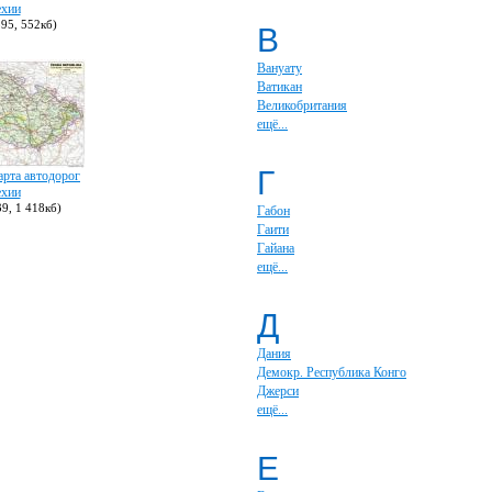
хии
95, 552кб)
В
Вануату
Ватикан
Великобритания
ещё...
Г
арта автодорог
хии
9, 1 418кб)
Габон
Гаити
Гайана
ещё...
Д
Дания
Демокр. Республика Конго
Джерси
ещё...
Е