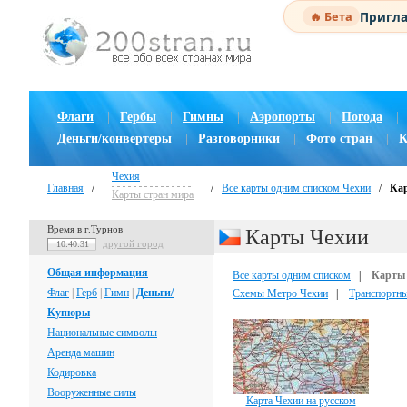
Пригла
🔥 Бета
Флаги
|
Гербы
|
Гимны
|
Аэропорты
|
Погода
|
Деньги/конвертеры
|
Разговорники
|
Фото стран
|
К
Чехия
Главная
/
/
Все карты одним списком Чехии
/
Ка
Карты стран мира
Время в г.Турнов
Карты Чехии
другой город
10:40:32
Общая информация
Все карты одним списком
|
Карты
Флаг
|
Герб
|
Гимн
|
Деньги/
Схемы Метро Чехии
|
Транспортн
Купюры
Национальные символы
Аренда машин
Кодировка
Вооруженные силы
Карта Чехии на русском