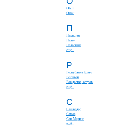
О
ОАЭ
Оман
П
Пакистан
Палау
Палестина
ещё...
Р
Республика Конго
Реюньон
Рождества, остров
ещё...
С
Сальвадор
Самоа
Сан-Марино
ещё...