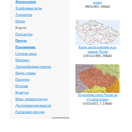
Фотогалерея
языке
(863х483, 266кб)
Телефонные коды
Аэропорты
Метро
Карты
Посольства
Погода
Разговорник
Карта расположения всех
замков Чехии
Сотовая связь
(2415х1400, 268кб)
Интернет
Автомобильные номера
Видео страны
Паспорта
История
Культура
Подробная карта Чехии на
Визы, правила въезда
русском языке
(1425х923, 1 236кб)
Достопримечательности
Расписание поездов