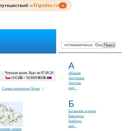
Tripsdex.ru
 путешествий —
→
А
Чешская крона. Курс на 07.08.26
Абхазия
10
CZK
=
38.8099
RUR
Австралия
Австрия
ещё...
|
Схемы аэропортов Чехии
|
Б
Багамские острова
Бангладеш
Барбадос
ещё...
ложения замков