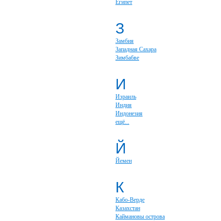
Египет
З
Замбия
Западная Сахара
Зимбабве
И
Израиль
Индия
Индонезия
ещё...
Й
Йемен
К
Кабо-Верде
Казахстан
Каймановы острова