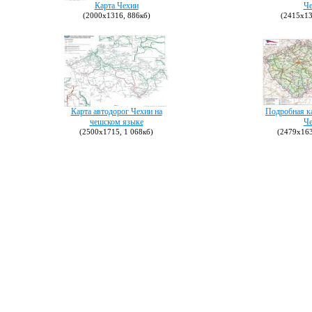
Карта Чехии
Че
(2000х1316, 886кб)
(2415х13
Карта автодорог Чехии на
Подробная к
чешском языке
Че
(2500х1715, 1 068кб)
(2479х163