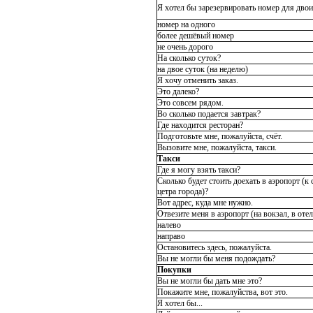
Я хотел бы зарезервировать номер для двои
номер на одного
более дешёвый номер
не очень дорого
На сколько суток?
на двое суток (на неделю)
Я хочу отменить заказ.
Это далеко?
Это совсем рядом.
Во сколько подается завтрак?
Где находится ресторан?
Подготовьте мне, пожалуйста, счёт.
Вызовите мне, пожалуйста, такси.
Такси
Где я могу взять такси?
Сколько будет стоить доехать в аэропорт (к 
цетра города)?
Вот адрес, куда мне нужно.
Отвезите меня в аэропорт (на вокзал, в отел
налево
направо
Остановитесь здесь, пожалуйста.
Вы не могли бы меня подождать?
Покупки
Вы не могли бы дать мне это?
Покажите мне, пожалуйства, вот это.
Я хотел бы...