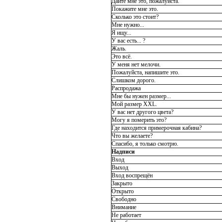
Дайте мне это, пожалуйста.
Покажите мне это.
Сколько это стоит?
Мне нужно...
Я ищу...
У вас есть... ?
Жаль.
Это всё.
У меня нет мелочи.
Пожалуйста, напишите это.
Слишком дорого.
Распродажа
Мне бы нужен размер...
Мой размер XXL.
У вас нет другого цвета?
Могу я померить это?
Где находится примерочная кабина?
Что вы желаете?
Спасибо, я только смотрю.
Надписи
Вход
Выход
Вход воспрещён
Закрыто
Открыто
Свободно
Внимание
Не работает