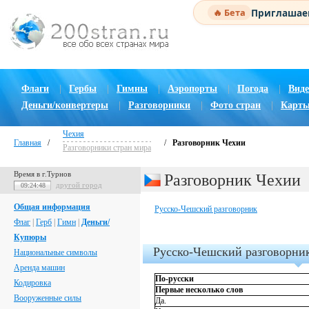
Приглашаем
🔥 Бета
Флаги
|
Гербы
|
Гимны
|
Аэропорты
|
Погода
|
Виде
Деньги/конвертеры
|
Разговорники
|
Фото стран
|
Карты
Чехия
Главная
/
/
Разговорник Чехии
Разговорники стран мира
Время в г.Турнов
Разговорник Чехии
другой город
09:24:49
Общая информация
Русско-Чешский разговорник
Флаг
|
Герб
|
Гимн
|
Деньги/
Купюры
Русско-Чешский разговорни
Национальные символы
Аренда машин
По-русски
Кодировка
Первые несколько слов
Вооруженные силы
Да.