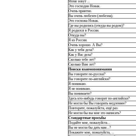
Меня зовут ...
Это господин Новак.
Очень приятно.
Вы очень любезен (любезна).
Это госпожа Новак.
Где вы родились (откуда вы родом)?
Я родился в России.
Откуда вы?
Я из России.
Очень хорошо. А Вы?
Как у тебя дела?
Как у Вас дела?
Сколько тебе лет?
Сколько Вам лет?
Поиски взаимопонимания
Вы говорите по-русски?
Вы говорите по-английски?
Я понимаю.
Я не понимаю.
Вы понимаете?
Здесь кто-нибудь говорит по-английски?
Не могли бы Вы говорить медленнее?
Повторите, пожалуйста, ещё раз.
Не могли бы вы мне это написать?
Стандартные просьбы
Подайте мне, пожалуйста...
Вы не могли бы дать нам...?
Покажите мне, пожалуйста, ...