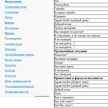
Нет.
Фотогалерея
Пожалуйста.
Телефонные коды
Спасибо.
Аэропорты
Большое спасибо.
Извините.
Метро
Здравствуйте (добрый день).
Карты
Добрый вечер.
Посольства
Прошу прощения.
Вы говорите по-русски?
Погода
К сожалению, я не говорю по-чешски.
Разговорник
Я не понимаю.
Где находится...?
Сотовая связь
Где находятся...?
Интернет
Чрезвычайные ситуации
Автомобильные номера
Помогите!
Вызовите полицию.
Видео страны
Пожар!
Паспорта
Вызовите врача.
История
Я потерялся.
Нас обокрали.
Культура
Приветствия и формулы вежливости
Визы, правила въезда
Здравствуйте (Доброе утро).
Здравствуйте (добрый день).
Достопримечательности
Доброй ночи.
Расписание поездов
Пока.
Всего хорошего.
Как тебя зовут?
Как Вас зовут?