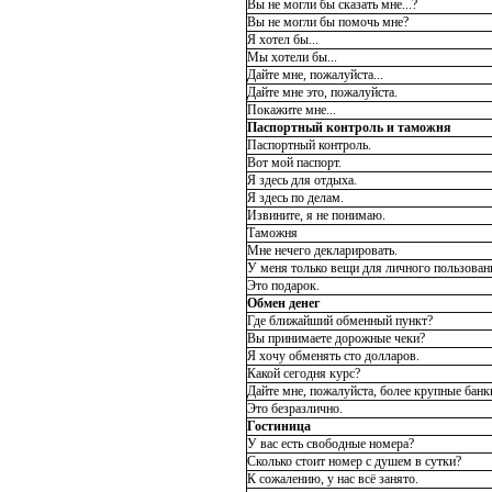
Вы не могли бы сказать мне...?
Вы не могли бы помочь мне?
Я хотел бы...
Мы хотели бы...
Дайте мне, пожалуйста...
Дайте мне это, пожалуйста.
Покажите мне...
Паспортный контроль и таможня
Паспортный контроль.
Вот мой паспорт.
Я здесь для отдыха.
Я здесь по делам.
Извините, я не понимаю.
Таможня
Мне нечего декларировать.
У меня только вещи для личного пользован
Это подарок.
Обмен денег
Где ближайший обменный пункт?
Вы принимаете дорожные чеки?
Я хочу обменять сто долларов.
Какой сегодня курс?
Дайте мне, пожалуйста, более крупные банк
Это безразлично.
Гостиница
У вас есть свободные номера?
Сколько стоит номер с душем в сутки?
К сожалению, у нас всё занято.