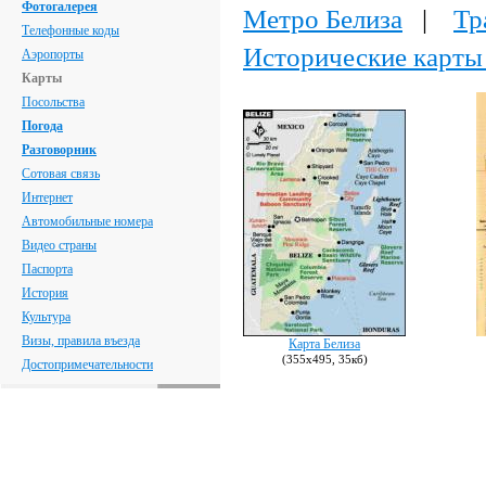
Фотогалерея
Метро Белиза
|
Тр
Телефонные коды
Исторические карты
Аэропорты
Карты
Посольства
Погода
Разговорник
Сотовая связь
Интернет
Автомобильные номера
Видео страны
Паспорта
История
Культура
Визы, правила въезда
Карта Белиза
(355х495, 35кб)
Достопримечательности