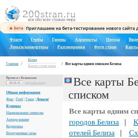
Приглашаем на бета-тестирование нового сайта
🔥 Бета
Флаги
|
Гербы
|
Гимны
|
Аэропорты
|
Погода
|
Виде
Деньги/конвертеры
|
Разговорники
|
Фото стран
|
Карты
Белиз
Главная
/
/
Все карты одним списком Белиза
Карты стран мира
Все карты Б
Время в г.Бельмопан
другой город
09:56:17
списком
Общая информация
Флаг
|
Герб
|
Гимн
|
Деньги/
Купюры
Все карты одним с
Национальные символы
Аренда машин
городов Белиза
|
К
Кодировка
отелей Белиза
|
Сх
Вооруженные силы