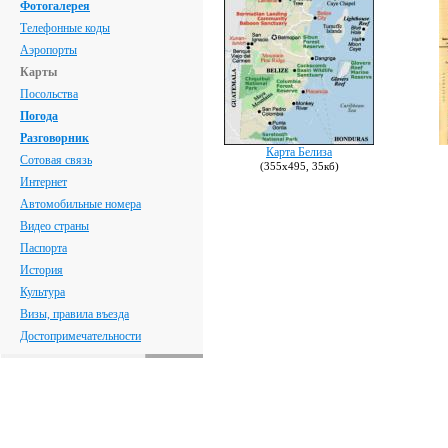
Фотогалерея
Телефонные коды
Аэропорты
Карты
Посольства
Погода
Разговорник
Карта Белиза
Сотовая связь
(355х495, 35кб)
Интернет
Автомобильные номера
Видео страны
Паспорта
История
Культура
Визы, правила въезда
Достопримечательности