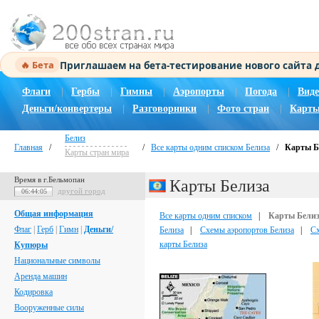
Приглашаем на бета-тестирование нового сайта
🔥 Бета
Флаги
|
Гербы
|
Гимны
|
Аэропорты
|
Погода
|
Виде
Деньги/конвертеры
|
Разговорники
|
Фото стран
|
Карты
Белиз
Главная
/
/
Все карты одним списком Белиза
/
Карты Б
Карты стран мира
Время в г.Бельмопан
Карты Белиза
другой город
06:44:06
Общая информация
Все карты одним списком
|
Карты Бели
Флаг
|
Герб
|
Гимн
|
Деньги/
Белиза
|
Схемы аэропортов Белиза
|
Сх
карты Белиза
Купюры
Национальные символы
Аренда машин
Кодировка
Вооруженные силы