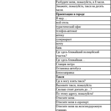
Разбудите меня, пожалуйста, в 8 часов.
Закажите, пожалуйста, такси на десять
часов.
Ориентация в городе
Я ищу…
мой отель
туристический офис
телефон-автомат
аптеку
супермаркет
почту
банк
Где здесь ближайший полицейский
участок?
Где здесь ближайшая…
Станция метро
Остановка автобуса
Бензозаправка
Такси
Где я могу взять такси?
Вызовите такси, пожалуйста
Сколько стоит доехать до…?
По этому адресу, пожалуйста!
Отвезите меня..
Отвезите меня в аэропорт.
Отвезите меня на железнодорожную
станцию.