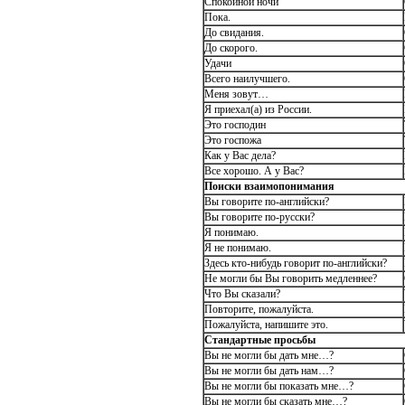
Спокойной ночи
Пока.
До свидания.
До скорого.
Удачи
Всего наилучшего.
Меня зовут…
Я приехал(а) из России.
Это господин
Это госпожа
Как у Вас дела?
Все хорошо. А у Вас?
Поиски взаимопонимания
Вы говорите по-английски?
Вы говорите по-русски?
Я понимаю.
Я не понимаю.
Здесь кто-нибудь говорит по-английски?
Не могли бы Вы говорить медленнее?
Что Вы сказали?
Повторите, пожалуйста.
Пожалуйста, напишите это.
Стандартные просьбы
Вы не могли бы дать мне…?
Вы не могли бы дать нам…?
Вы не могли бы показать мне…?
Вы не могли бы сказать мне…?