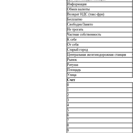
Информация
Обмен валюты
Возврат НДС (такс-фри)
Бесплатно
Свободно/Занято
Не трогать
Частная собственность
К себе
От себя
Старый город
Центральная железнодорожная станция
Рынок
Ратуша
Площадь
Улица
Счет
0
1
2
3
4
5
6
7
8
9