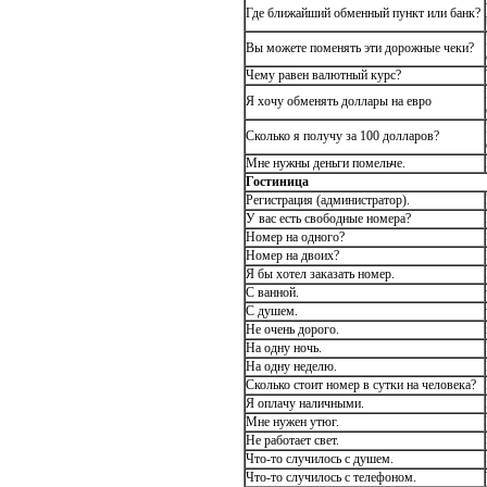
Где ближайший обменный пункт или банк?
Вы можете поменять эти дорожные чеки?
Чему равен валютный курс?
Я хочу обменять доллары на евро
Сколько я получу за 100 долларов?
Мне нужны деньги помельче.
Гостиница
Регистрация (администратор).
У вас есть свободные номера?
Номер на одного?
Номер на двоих?
Я бы хотел заказать номер.
С ванной.
С душем.
Не очень дорого.
На одну ночь.
На одну неделю.
Сколько стоит номер в сутки на человека?
Я оплачу наличными.
Мне нужен утюг.
Не работает свет.
Что-то случилось с душем.
Что-то случилось с телефоном.