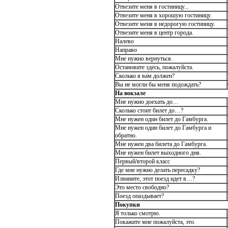
Отвезите меня в гостиницу...
Отвезите меня в хорошую гостиницу.
Отвезите меня в недорогую гостиницу.
Отвезите меня в центр города.
Налево
Направо
Мне нужно вернуться.
Остановите здесь, пожалуйста.
Сколько я вам должен?
Вы не могли бы меня подождать?
На вокзале
Мне нужно доехать до…
Сколько стоит билет до…?
Мне нужен один билет до Гамбурга.
Мне нужен один билет до Гамбурга и
обратно.
Мне нужен два билета до Гамбурга.
Мне нужен билет выходного дня.
Первый/второй класс
Где мне нужно делать пересадку?
Извините, этот поезд идет в…?
Это место свободно?
Поезд опаздывает?
Покупки
Я только смотрю.
Покажите мне пожалуйста, это.