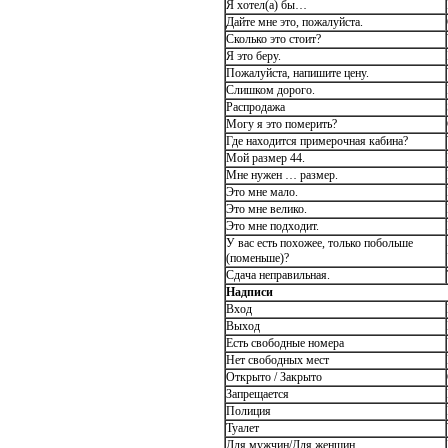
Я хотел(а) бы…
Дайте мне это, пожалуйста.
Сколько это стоит?
Я это беру.
Пожалуйста, напишите цену.
Слишком дорого.
Распродажа
Могу я это померить?
Где находится примерочная кабина?
Мой размер 44.
Мне нужен … размер.
Это мне мало.
Это мне велико.
Это мне подходит.
У вас есть похожее, только побольше
(поменьше)?
Сдача неправильная.
Надписи
Вход
Выход
Есть свободные номера
Нет свободных мест
Открыто / Закрыто
Запрещается
Полиция
Туалет
Для мужчин/Для женщин