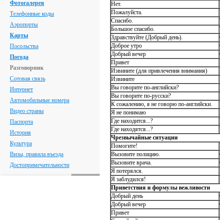
Фотогалерея
Нет.
Пожалуйста.
Телефонные коды
Спасибо.
Аэропорты
Большое спасибо.
Карты
Здравствуйте (Добрый день).
Доброе утро
Посольства
Добрый вечер
Погода
Привет
Разговорник
Извините (для привлечения внимания)
Сотовая связь
Извините
Вы говорите по-английски?
Интернет
Вы говорите по-русски?
Автомобильные номера
К сожалению, я не говорю по-английски.
Видео страны
Я не понимаю
Где находится...?
Паспорта
Где находятся...?
История
Чрезвычайные ситуации
Культура
Помогите!
Визы, правила въезда
Вызовите полицию.
Вызовите врача.
Достопримечательности
Я потерялся.
Я заблудился!
Приветствия и формулы вежливости
Добрый день
Добрый вечер
Привет