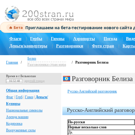
Приглашаем на бета-тестирование нового сайта
🔥 Бета
Флаги
|
Гербы
|
Гимны
|
Аэропорты
|
Погода
|
Виде
Деньги/конвертеры
|
Разговорники
|
Фото стран
|
Карты
Белиз
Главная
/
/
Разговорник Белиза
Разговорники стран мира
Время в г.Бельмопан
Разговорник Белиза
другой город
16:52:49
Общая информация
Русско-Английский разговорник
Флаг
|
Герб
|
Гимн
|
Деньги/
Купюры
Русско-Английский разгово
Национальные символы
Аренда машин
По-русски
Кодировка
Первые несколько слов
Вооруженные силы
Да.