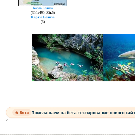
Карта Белиза
(355х495, 35кб)
Карты Белиза
(3)
Приглашаем на бета-тестирование нового сай
🔥 Бета
>