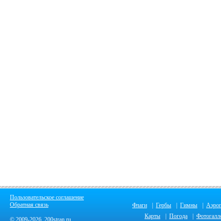
Пользовательское соглашение
Обратная связь
Флаги
|
Гербы
|
Гимны
|
Аэро
Карты
|
Погода
|
Фотогалл
© 2009-2026 200stran.ru