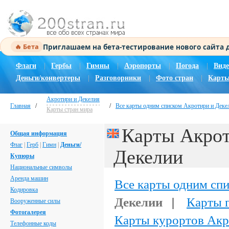
Приглашаем на бета-тестирование нового сайта
🔥 Бета
Флаги
|
Гербы
|
Гимны
|
Аэропорты
|
Погода
|
Виде
Деньги/конвертеры
|
Разговорники
|
Фото стран
|
Карты
Акротири и Декелия
Главная
/
/
Все карты одним списком Акротири и Деке
Карты стран мира
Карты Акрот
Общая информация
Флаг
|
Герб
|
Гимн
|
Деньги/
Декелии
Купюры
Национальные символы
Аренда машин
Все карты одним сп
Кодировка
Декелии
|
Карты 
Вооруженные силы
Фотогалерея
Карты курортов Акр
Телефонные коды