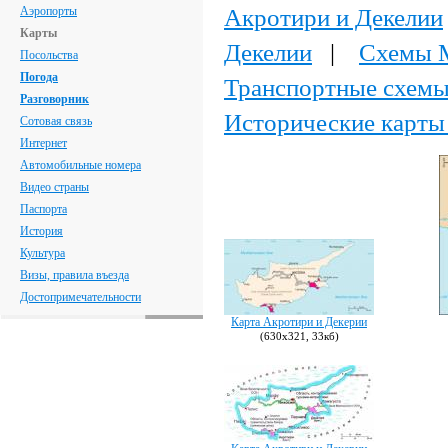
Акротири и Декелии
Аэропорты
Карты
Декелии
|
Схемы М
Посольства
Погода
Транспортные схемы
Разговорник
Исторические карты
Сотовая связь
Интернет
Автомобильные номера
Видео страны
Паспорта
История
Культура
Визы, правила въезда
Достопримечательности
Карта Акротири и Декерии
(630х321, 33кб)