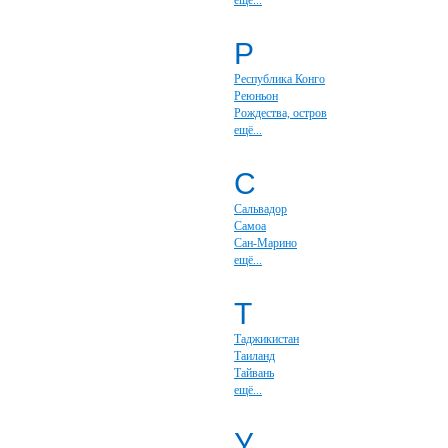
ещё...
Р
Республика Конго
Реюньон
Рождества, остров
ещё...
С
Сальвадор
Самоа
Сан-Марино
ещё...
Т
Таджикистан
Таиланд
Тайвань
ещё...
У