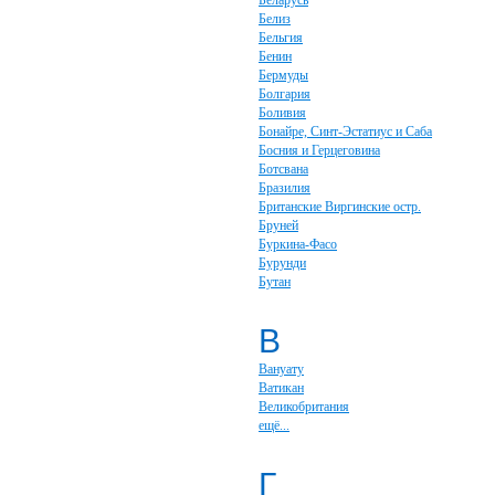
Беларусь
Белиз
Бельгия
Бенин
Бермуды
Болгария
Боливия
Бонайре, Синт-Эстатиус и Саба
Босния и Герцеговина
Ботсвана
Бразилия
Британские Виргинские остр.
Бруней
Буркина-Фасо
Бурунди
Бутан
В
Вануату
Ватикан
Великобритания
ещё...
Г