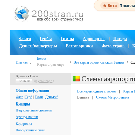
Пригла
🔥 Бета
Флаги
|
Гербы
|
Гимны
|
Аэропорты
|
Погода
|
Деньги/конвертеры
|
Разговорники
|
Фото стран
|
К
Бенин
Главная
/
/
Все карты одним списком Бенина
/
Сх
Карты стран мира
Время в г.Hevie
Схемы аэропорто
другой город
22:06:10
Общая информация
Все карты одним списком
|
Карты 
Флаг
|
Герб
|
Гимн
|
Деньги/
Бенина
|
Схемы Метро Бенина
Купюры
Национальные символы
Аренда машин
Кодировка
Вооруженные силы