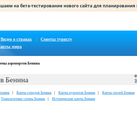
шаем на бета-тестирование нового сайта для планирования
Видео о странах
|
Советы туристу
арты мира
емы аэропортов Бенина
Ф
в Бенина
Бенина
|
Карты городов Бенина
|
Карты курортов Бенина
|
Карты отелей Бенина
|
Транспортные схемы Бенина
|
Исторические карты Бенина