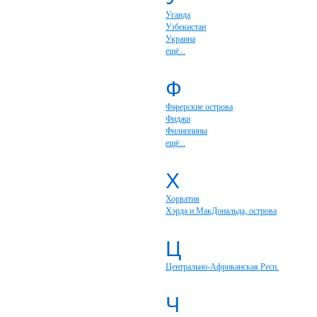
Уганда
Узбекистан
Украина
ещё...
Ф
Фарерские острова
Фиджи
Филиппины
ещё...
Х
Хорватия
Хэрда и МакДональда, острова
Ц
Центрально-Африканская Респ.
Ч