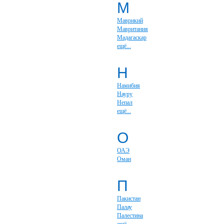
М
Маврикий
Мавритания
Мадагаскар
ещё...
Н
Намибия
Науру
Непал
ещё...
О
ОАЭ
Оман
П
Пакистан
Палау
Палестина