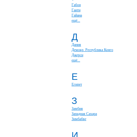
Габон
Гаити
Гайана
ещё...
Д
Дания
Демокр. Республика Конго
Джерси
ещё...
Е
Египет
З
Замбия
Западная Сахара
Зимбабве
И