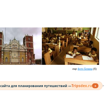
еще
фото Бенина
(6)
Tripsdex.ru
 сайта для планирования путешествий —
→
>