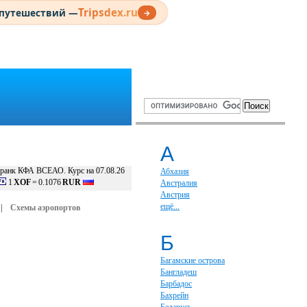
Tripsdex.ru
 путешествий —
→
А
ранк КФА ВСЕАО. Курс на 07.08.26
Абхазия
1
XOF
=
0.1076
RUR
Австралия
Австрия
ещё...
|
Схемы аэропортов
Б
Багамские острова
Бангладеш
Барбадос
Бахрейн