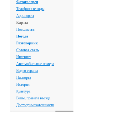
Фотогалерея
Телефонные коды
Аэропорты
Карты
Посольства
Погода
Разговорник
Сотовая связь
Интернет
Автомобильные номера
Видео страны
Паспорта
История
Культура
Визы, правила въезда
Достопримечательности