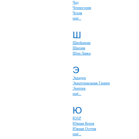
Чад
Черногория
Чехия
ещё...
Ш
Швейцария
Швеция
Шри-Ланка
Э
Эквадор
Экваториальная Гвинея
Эритрея
ещё...
Ю
ЮАР
Южная Корея
Южная Осетия
ещё...