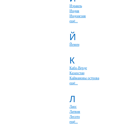
Израиль
Индия
Индонезия
ещё...
Й
Йемен
К
Кабо-Верде
Казахстан
Каймановы острова
ещё...
Л
Лаос
Латвия
Лесото
ещё...