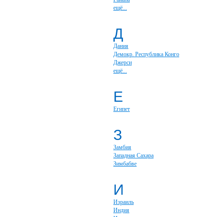
ещё...
Д
Дания
Демокр. Республика Конго
Джерси
ещё...
Е
Египет
З
Замбия
Западная Сахара
Зимбабве
И
Израиль
Индия