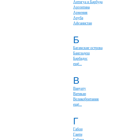
Антигуа и Барбуда
Аргентина
Армения
Аруба
Афганистан
Б
Багамские острова
Бангладеш
Барбадос
ещё...
В
Вануату
Ватикан
Великобритания
ещё...
Г
Габон
Гаити
Гайана