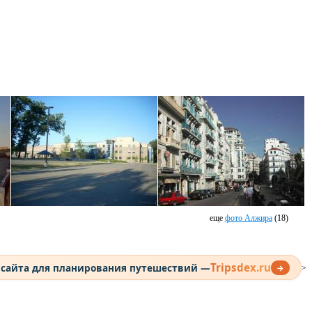
еще
фото Алжира
(18)
Tripsdex.ru
 сайта для планирования путешествий —
→
>