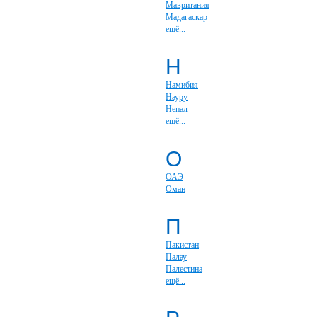
Мавритания
Мадагаскар
ещё...
Н
Намибия
Науру
Непал
ещё...
О
ОАЭ
Оман
П
Пакистан
Палау
Палестина
ещё...