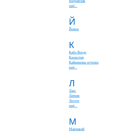
Индонезия
ещё...
Й
Йемен
К
Кабо-Верде
Казахстан
Каймановы острова
ещё...
Л
Лаос
Латвия
Лесото
ещё...
М
Маврикий