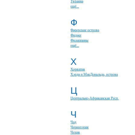
Украина
ещё...
Ф
Фарерские острова
Фиджи
Филиппины
ещё...
Х
Хорватия
Хэрда и МакДональда, острова
Ц
Центрально-Африканская Респ.
Ч
Чад
Черногория
Чехия