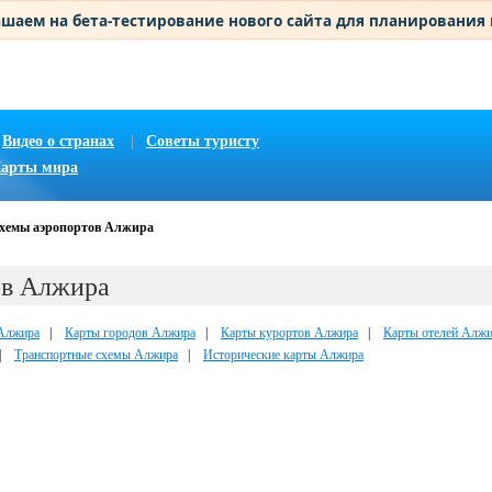
шаем на бета-тестирование нового сайта для планирования
Видео о странах
|
Советы туристу
арты мира
хемы аэропортов Алжира
ов Алжира
Алжира
|
Карты городов Алжира
|
Карты курортов Алжира
|
Карты отелей Алж
|
Транспортные схемы Алжира
|
Исторические карты Алжира