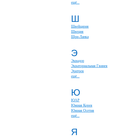
ещё...
Ш
Швейцария
Швеция
Шри-Ланка
Э
Эквадор
Экваториальная Гвинея
Эритрея
ещё...
Ю
ЮАР
Южная Корея
Южная Осетия
ещё...
Я