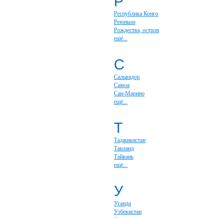
Р
Республика Конго
Реюньон
Рождества, остров
ещё...
С
Сальвадор
Самоа
Сан-Марино
ещё...
Т
Таджикистан
Таиланд
Тайвань
ещё...
У
Уганда
Узбекистан