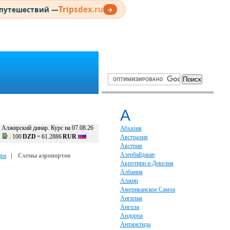
Tripsdex.ru
 путешествий —
→
А
Алжирский динар. Курс на 07.08.26
Абхазия
100
DZD
=
61.2886
RUR
Австралия
Австрия
Азербайджан
ира
|
Схемы аэропортов
Акротири и Декелия
Албания
Алжир
Американское Самоа
Ангилья
Ангола
Андорра
Антарктида