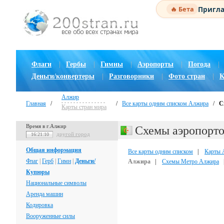
Пригла
🔥 Бета
Флаги
|
Гербы
|
Гимны
|
Аэропорты
|
Погода
|
Деньги/конвертеры
|
Разговорники
|
Фото стран
|
К
Алжир
Главная
/
/
Все карты одним списком Алжира
/
С
Карты стран мира
Время в г.Алжир
Схемы аэропорт
другой город
16:21:11
Общая информация
Все карты одним списком
|
Карты 
Флаг
|
Герб
|
Гимн
|
Деньги/
Алжира
|
Схемы Метро Алжира
Купюры
Национальные символы
Аренда машин
Кодировка
Вооруженные силы