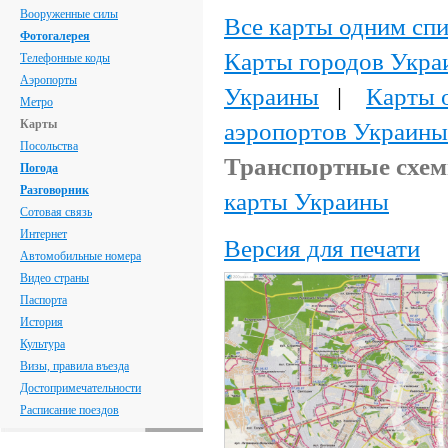
Вооруженные силы
Все карты одним сп
Фотогалерея
Карты городов Укра
Телефонные коды
Аэропорты
Украины
|
Карты 
Метро
Карты
аэропортов Украины
Посольства
Транспортные схе
Погода
Разговорник
карты Украины
Сотовая связь
Интернет
Версия для печати
Автомобильные номера
Видео страны
Паспорта
История
Культура
Визы, правила въезда
Достопримечательности
Расписание поездов