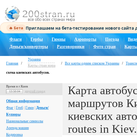
Приглашаем на бета-тестирование нового сайта
🔥 Бета
Флаги
|
Гербы
|
Гимны
|
Аэропорты
|
Погода
|
Виде
Деньги/конвертеры
|
Разговорники
|
Фото стран
|
Карты
Украина
Главная
/
/
Все карты одним списком Украины
/
Трансп
Карты стран мира
схема киевских автобусов.
Карта автобу
Время в г.Киев
другой город
13:50:05
маршрутов Ки
Общая информация
Флаг
|
Герб
|
Гимн
|
Деньги/
киевских авто
Купюры
Национальные символы
routes in Kiev
Аренда машин
Кодировка