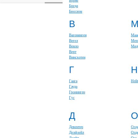
Борне
Бреда
Бюссюм
В
Вагенинген
Маа
Вегел
Меп
Венло
Мид
Верт
Винсхотен
Г
Н
Гаага
Ней
Гауда
Гронинген
Гус
Д
О
Девентер
Олд
Делфзейл
Олд