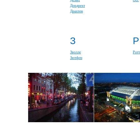
Делфт
Осс
Дордрехт
Драхтен
З
Р
Зволле
Рот
Зютфен