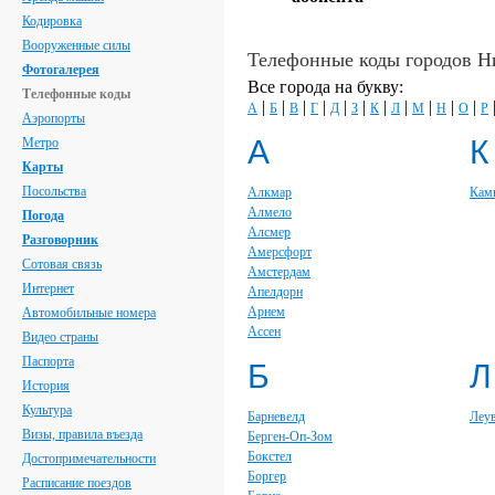
Кодировка
Вооруженные силы
Телефонные коды городов Н
Фотогалерея
Все города на букву:
Телефонные коды
|
|
|
|
|
|
|
|
|
|
|
А
Б
В
Г
Д
З
К
Л
М
Н
О
Р
Аэропорты
А
К
Метро
Карты
Посольства
Алкмар
Кам
Алмело
Погода
Алсмер
Разговорник
Амерсфорт
Сотовая связь
Амстердам
Интернет
Апелдорн
Арнем
Автомобильные номера
Ассен
Видео страны
Паспорта
Б
Л
История
Культура
Барневелд
Леу
Визы, правила въезда
Берген-Оп-Зом
Бокстел
Достопримечательности
Боргер
Расписание поездов