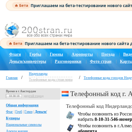
Приглашаем на бета-тестирование нового сай
🔥 Бета
Приглашаем на бета-тестирование нового сайта
🔥 Бета
Флаги
|
Гербы
|
Гимны
|
Аэропорты
|
Погода
|
Виде
Деньги/конвертеры
|
Разговорники
|
Фото стран
|
Карты
Нидерланды
/
/
Главная
Телефонные коды городов Ниде
Телефонные коды стран мира
Время в г.Амстердам
Телефонный код г. 
другой город
18:38:18
Общая информация
Телефонный код Нидерландо
Флаг
|
Герб
|
Гимн
|
Деньги/
Чтобы позвонить из Росси
Купюры
набрать
8-10-31-546-номе
Национальные символы
Чтобы позвонить в г.Алме
абонента
Аренда машин