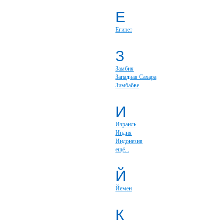
Е
Египет
З
Замбия
Западная Сахара
Зимбабве
И
Израиль
Индия
Индонезия
ещё...
Й
Йемен
К