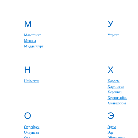
М
У
Маастрихт
Утрехт
Меппел
Мидделбург
Н
Х
Неймеген
Харлем
Харлинген
Херенвен
Хертогенбос
Хилверсюм
О
Э
Олдебрук
Эдам
Олдензал
Эде