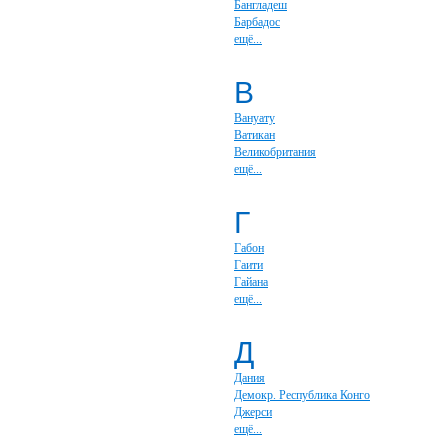
Бангладеш
Барбадос
ещё...
В
Вануату
Ватикан
Великобритания
ещё...
Г
Габон
Гаити
Гайана
ещё...
Д
Дания
Демокр. Республика Конго
Джерси
ещё...