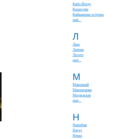
Кабо-Верде
Казахстан
Каймановы острова
ещё...
Л
Лаос
Латвия
Лесото
ещё...
М
Маврикий
Мавритания
Мадагаскар
ещё...
Н
Намибия
Науру
Непал