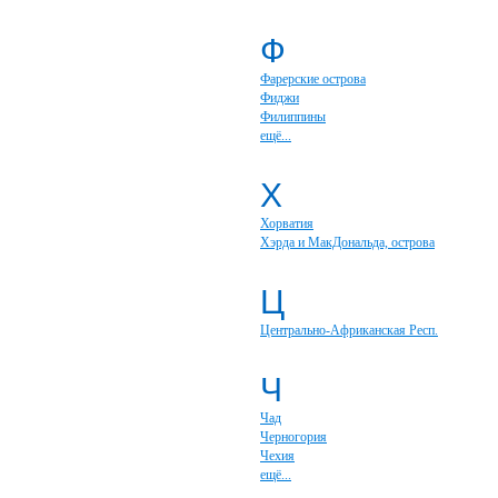
Ф
Фарерские острова
Фиджи
Филиппины
ещё...
Х
Хорватия
Хэрда и МакДональда, острова
Ц
Центрально-Африканская Респ.
Ч
Чад
Черногория
Чехия
ещё...