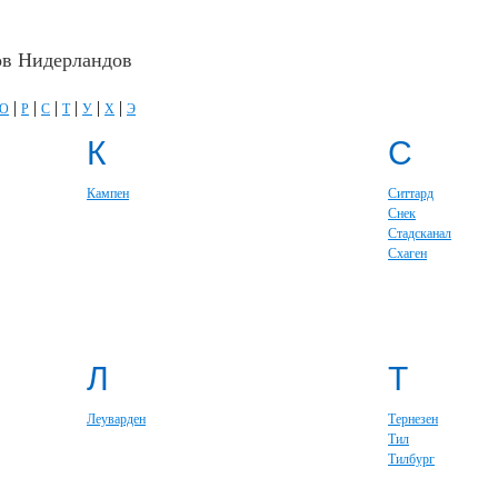
ов Нидерландов
|
|
|
|
|
|
О
Р
С
Т
У
Х
Э
К
С
Кампен
Ситтард
Снек
Стадсканал
Схаген
Л
Т
Леуварден
Тернезен
Тил
Тилбург