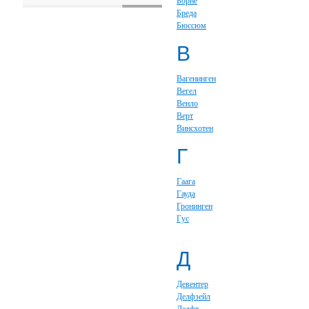
Борне
Бреда
Бюссюм
В
Вагенинген
Вегел
Венло
Верт
Винсхотен
Г
Гаага
Гауда
Гронинген
Гус
Д
Девентер
Делфзейл