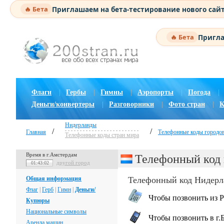
Приглашаем на бета-тестирование нового сай
🔥 Бета
Пригла
🔥 Бета
Флаги
|
Гербы
|
Гимны
|
Аэропорты
|
Погода
|
Деньги/конвертеры
|
Разговорники
|
Фото стран
|
К
Нидерланды
/
/
Главная
Телефонные коды городо
Телефонные коды стран мира
Время в г.Амстердам
Телефонный код 
другой город
01:43:03
Общая информация
Телефонный код Нидерл
Флаг
|
Герб
|
Гимн
|
Деньги/
Чтобы позвонить из Р
Купюры
Национальные символы
Чтобы позвонить в г.
Аренда машин