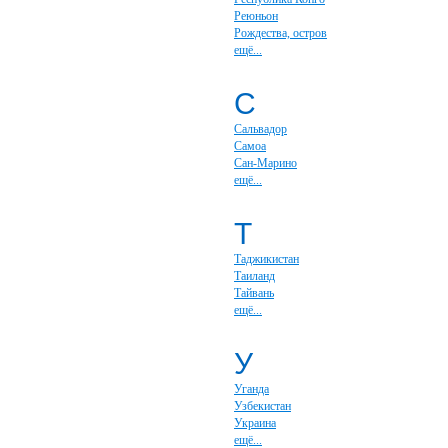
Реюньон
Рождества, остров
ещё...
С
Сальвадор
Самоа
Сан-Марино
ещё...
Т
Таджикистан
Таиланд
Тайвань
ещё...
У
Уганда
Узбекистан
Украина
ещё...