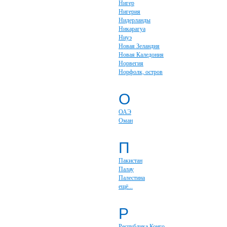
Нигер
Нигерия
Нидерланды
Никарагуа
Ниуэ
Новая Зеландия
Новая Каледония
Норвегия
Норфолк, остров
О
ОАЭ
Оман
П
Пакистан
Палау
Палестина
ещё...
Р
Республика Конго