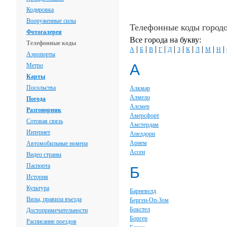
Кодировка
Вооруженные силы
Телефонные коды город
Фотогалерея
Все города на букву:
Телефонные коды
|
|
|
|
|
|
|
|
|
|
А
Б
В
Г
Д
З
К
Л
М
Н
Аэропорты
А
Метро
Карты
Посольства
Алкмар
Алмело
Погода
Алсмер
Разговорник
Амерсфорт
Сотовая связь
Амстердам
Интернет
Апелдорн
Арнем
Автомобильные номера
Ассен
Видео страны
Паспорта
Б
История
Культура
Барневелд
Визы, правила въезда
Берген-Оп-Зом
Бокстел
Достопримечательности
Боргер
Расписание поездов