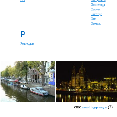
Осс
Эйндховен
Эммелорд
Эммен
Энсхеде
Эпе
Эрмело
Р
Роттердам
еще
(7)
фото Нидерландов