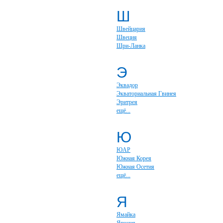
Ш
Швейцария
Швеция
Шри-Ланка
Э
Эквадор
Экваториальная Гвинея
Эритрея
ещё...
Ю
ЮАР
Южная Корея
Южная Осетия
ещё...
Я
Ямайка