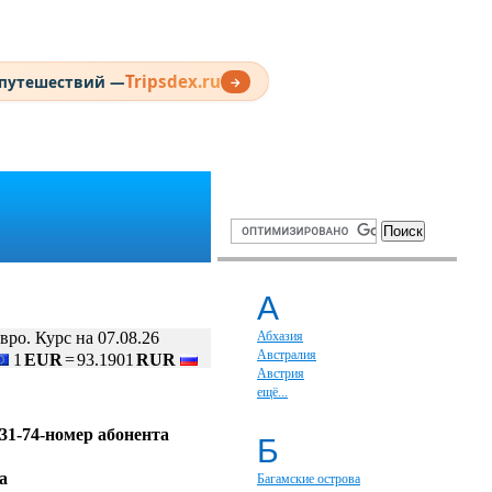
Tripsdex.ru
 путешествий —
→
А
вро. Курс на 07.08.26
Абхазия
Австралия
1
EUR
=
93.1901
RUR
Австрия
ещё...
-31-74-номер абонента
Б
а
Багамские острова