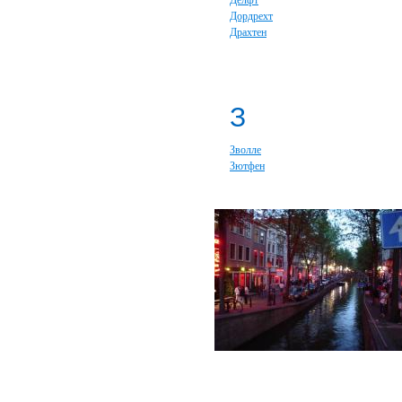
Делфт
Дордрехт
Драхтен
З
Зволле
Зютфен