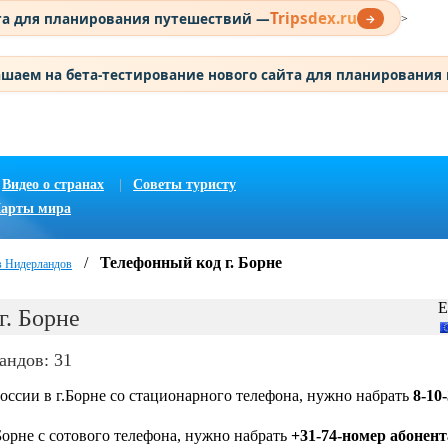
Tripsdex.ru
та для планирования путешествий —
→
>
шаем на бета-тестирование нового сайта для планирования
Видео о странах
|
Советы туристу
арты мира
/
Телефонный код г. Борне
в Нидерландов
Е
г. Борне
андов: 31
оссии в г.Борне со стационарного телефона, нужно набрать
8-10
Борне с сотового телефона, нужно набрать
+31-74-номер абонент