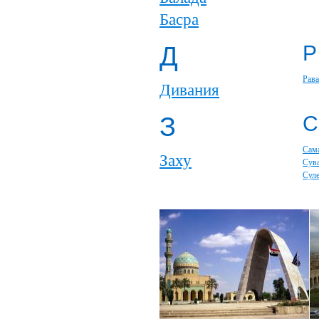
Басра
Д
Р
Рава
Дивания
З
С
Сам
Заху
Сув
Сул