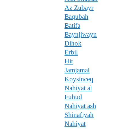
Az Zubayr
Baqubah
Batifa
Baynjiwayn
Dihok
Erbil
Hit
Jamjamal
Koysinceq
Nahiyat al
Fuhud
Nahiyat ash
Shinafiyah
Nahiyat