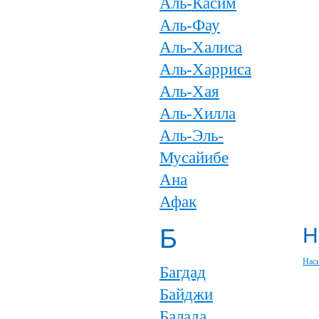
Аль-Касим
Аль-Фау
Аль-Халиса
Аль-Харриса
Аль-Хая
Аль-Хилла
Аль-Эль-
Мусайибе
Ана
Афак
Б
Н
Нас
Багдад
Байджи
Балада