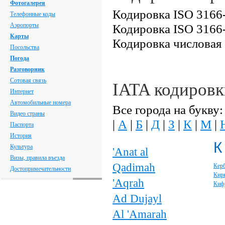
Фотогалерея
Кодировка ISO 3166-
Телефонные коды
Аэропорты
Кодировка ISO 3166-
Карты
Кодировка числовая
Посольства
Погода
Разговорник
Сотовая связь
IATA кодировк
Интернет
Автомобильные номера
Все города на букву:
Видео страны
|
А
|
Б
|
Д
|
З
|
К
|
М
|
Паспорта
История
К
Культура
'Anat al
Визы, правила въезда
Qadimah
Кер
Достопримечательности
Кир
'Aqrah
Киф
Ad Dujayl
Al 'Amarah