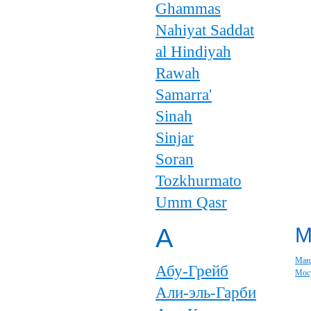
Ghammas
Nahiyat Saddat
al Hindiyah
Rawah
Samarra'
Sinah
Sinjar
Soran
Tozkhurmato
Umm Qasr
А
Ман
Абу-Грейб
Мос
Али-эль-Гарби