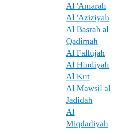
Al 'Amarah
Al 'Aziziyah
Al Basrah al
Qadimah
Al Fallujah
Al Hindiyah
Al Kut
Al Mawsil al
Jadidah
Al
Miqdadiyah