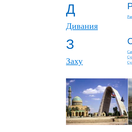
Д
Ра
Дивания
З
Са
Су
Заху
Су