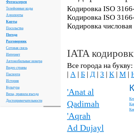
Фотогалерея
Кодировка ISO 3166-
Телефонные коды
Аэропорты
Кодировка ISO 3166-
Карты
Кодировка числовая
Посольства
Погода
Разговорник
Сотовая связь
IATA кодировк
Интернет
Автомобильные номера
Все города на букву:
Видео страны
|
А
|
Б
|
Д
|
З
|
К
|
М
|
Паспорта
История
Культура
'Anat al
Визы, правила въезда
Ке
Достопримечательности
Qadimah
Ки
Ки
'Aqrah
Ad Dujayl