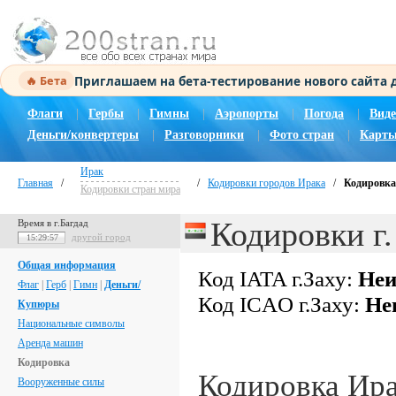
Приглашаем на бета-тестирование нового сайта
🔥 Бета
Флаги
|
Гербы
|
Гимны
|
Аэропорты
|
Погода
|
Виде
Деньги/конвертеры
|
Разговорники
|
Фото стран
|
Карты
Ирак
Главная
/
/
Кодировки городов Ирака
/
Кодировка 
Кодировки стран мира
Кодировки г.
Время в г.Багдад
другой город
15:29:58
Общая информация
Код IATA г.Заху:
Неи
Флаг
|
Герб
|
Гимн
|
Деньги/
Код ICAO г.Заху:
Не
Купюры
Национальные символы
Аренда машин
Кодировка
Кодировка Ир
Вооруженные силы