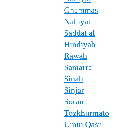
Ghammas
Nahiyat
Saddat al
Hindiyah
Rawah
Samarra'
Sinah
Sinjar
Soran
Tozkhurmato
Umm Qasr