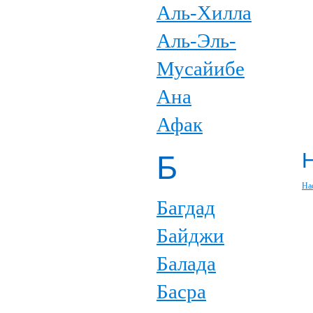
Аль-Хилла
Аль-Эль-
Мусайибе
Ана
Афак
Б
На
Багдад
Байджи
Балада
Басра