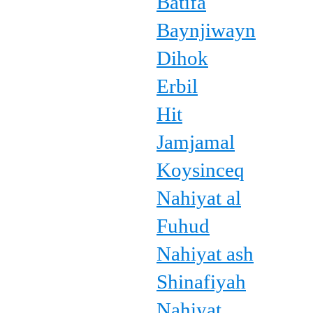
Batifa
Baynjiwayn
Dihok
Erbil
Hit
Jamjamal
Koysinceq
Nahiyat al
Fuhud
Nahiyat ash
Shinafiyah
Nahiyat