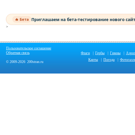
Приглашаем на бета-тестирование нового сай
🔥 Бета
>
Пользовательское соглашение
Обратная связь
Флаги
|
Гербы
|
Гимны
|
Аэро
Карты
|
Погода
|
Фотогалл
© 2009-2026 200stran.ru