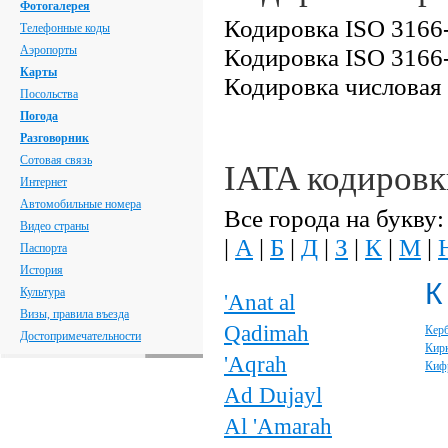
Фотогалерея
Кодировка ISO 3166-
Телефонные коды
Аэропорты
Кодировка ISO 3166-
Карты
Кодировка числовая
Посольства
Погода
Разговорник
Сотовая связь
IATA кодировк
Интернет
Автомобильные номера
Все города на букву:
Видео страны
|
А
|
Б
|
Д
|
З
|
К
|
М
|
Паспорта
История
К
Культура
'Anat al
Визы, правила въезда
Qadimah
Кер
Достопримечательности
Кир
'Aqrah
Киф
Ad Dujayl
Al 'Amarah