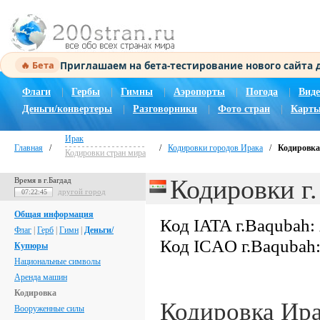
Приглашаем на бета-тестирование нового сайта
🔥 Бета
Флаги
|
Гербы
|
Гимны
|
Аэропорты
|
Погода
|
Виде
Деньги/конвертеры
|
Разговорники
|
Фото стран
|
Карты
Ирак
Главная
/
/
Кодировки городов Ирака
/
Кодировка
Кодировки стран мира
Кодировки г
Время в г.Багдад
другой город
07:22:46
Общая информация
Код IATA г.Baqubah:
Флаг
|
Герб
|
Гимн
|
Деньги/
Код ICAO г.Baqubah
Купюры
Национальные символы
Аренда машин
Кодировка
Кодировка Ир
Вооруженные силы