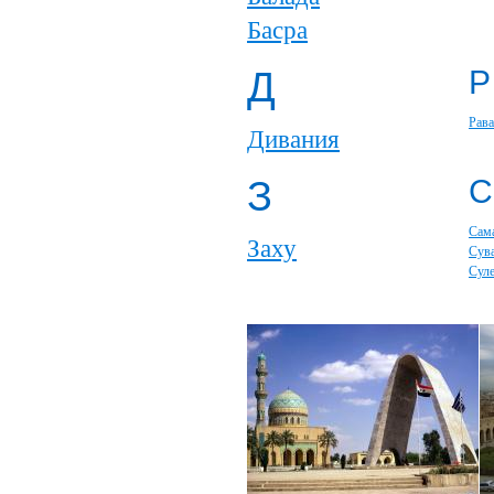
Басра
Д
Р
Рава
Дивания
З
С
Сам
Заху
Сув
Сул