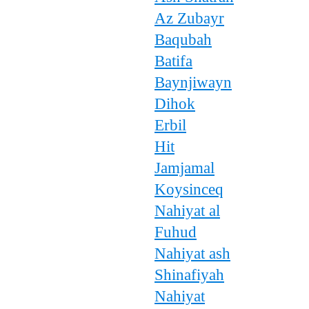
Az Zubayr
Baqubah
Batifa
Baynjiwayn
Dihok
Erbil
Hit
Jamjamal
Koysinceq
Nahiyat al
Fuhud
Nahiyat ash
Shinafiyah
Nahiyat