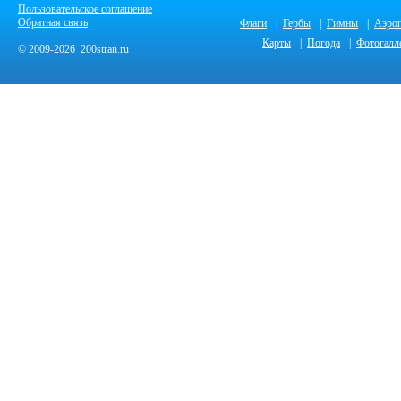
Пользовательское соглашение
Обратная связь
Флаги
|
Гербы
|
Гимны
|
Аэро
Карты
|
Погода
|
Фотогалл
© 2009-2026 200stran.ru