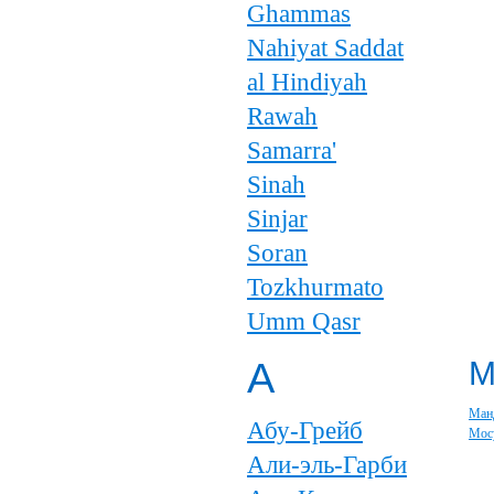
Ghammas
Nahiyat Saddat
al Hindiyah
Rawah
Samarra'
Sinah
Sinjar
Soran
Tozkhurmato
Umm Qasr
А
Ман
Абу-Грейб
Мос
Али-эль-Гарби