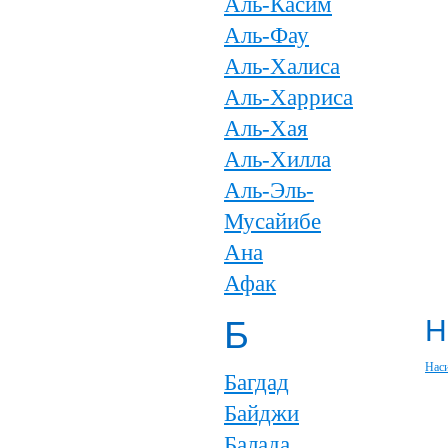
Аль-Касим
Аль-Фау
Аль-Халиса
Аль-Харриса
Аль-Хая
Аль-Хилла
Аль-Эль-
Мусайибе
Ана
Афак
Б
Н
Нас
Багдад
Байджи
Балада