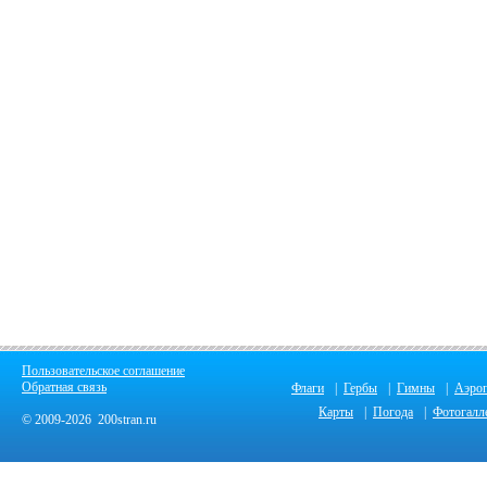
Пользовательское соглашение
Обратная связь
Флаги
|
Гербы
|
Гимны
|
Аэро
Карты
|
Погода
|
Фотогалл
© 2009-2026 200stran.ru