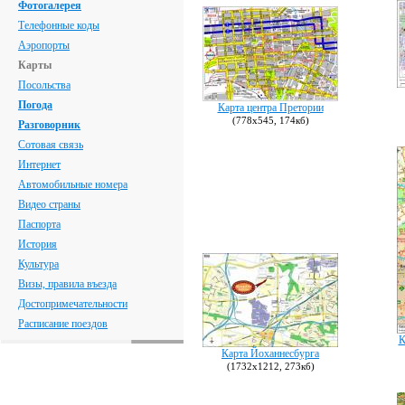
Фотогалерея
Телефонные коды
Аэропорты
Карты
Посольства
Погода
Карта центра Претории
(778х545, 174кб)
Разговорник
Сотовая связь
Интернет
Автомобильные номера
Видео страны
Паспорта
История
Культура
Визы, правила въезда
Достопримечательности
Расписание поездов
К
Карта Йоханнесбурга
(1732х1212, 273кб)