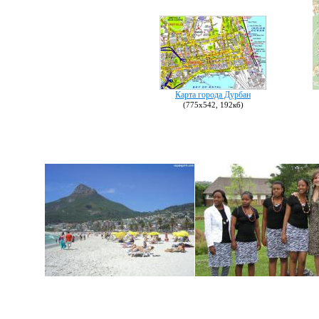
Карта города Дурбан
(775х542, 192кб)