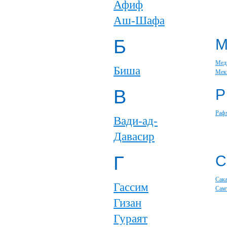
Афиф
Аш-Шафа
Б
Мед
Биша
Мек
В
Р
Раф
Вади-ад-
Давасир
Г
С
Сак
Гассим
Сам
Гизан
Гураят