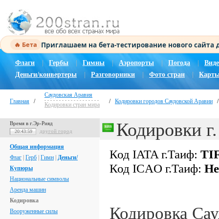
Приглашаем на бета-тестирование нового сайта
🔥 Бета
Флаги
|
Гербы
|
Гимны
|
Аэропорты
|
Погода
|
Виде
Деньги/конвертеры
|
Разговорники
|
Фото стран
|
Карты
Саудовская Аравия
Главная
/
/
Кодировки городов Саудовской Аравии
Кодировки стран мира
Кодировки г
Время в г.Эр-Рияд
другой город
20:44:00
Общая информация
Код IATA г.Таиф:
TI
Флаг
|
Герб
|
Гимн
|
Деньги/
Код ICAO г.Таиф:
Не
Купюры
Национальные символы
Аренда машин
Кодировка
Кодировка Са
Вооруженные силы