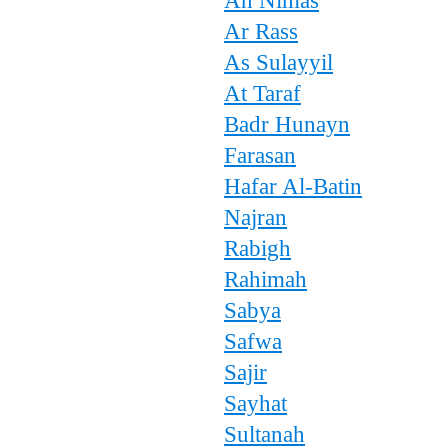
An Nimas
Ar Rass
As Sulayyil
At Taraf
Badr Hunayn
Farasan
Hafar Al-Batin
Najran
Rabigh
Rahimah
Sabya
Safwa
Sajir
Sayhat
Sultanah