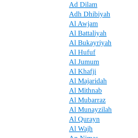
Ad Dilam
Adh Dhibiyah
Al Awjam
Al Battaliyah
Al Bukayriyah
Al Hufuf
Al Jumum
Al Khafji
Al Majaridah
Al Mithnab
Al Mubarraz
Al Munayzilah
Al Qurayn
Al Wajh