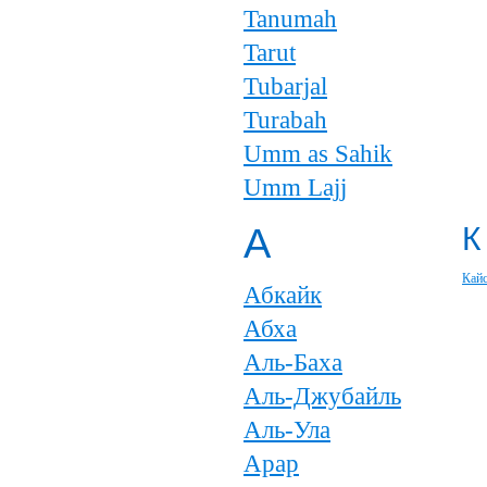
Tanumah
Tarut
Tubarjal
Turabah
Umm as Sahik
Umm Lajj
А
К
Кай
Абкайк
Абха
Аль-Баха
Аль-Джубайль
Аль-Ула
Арар