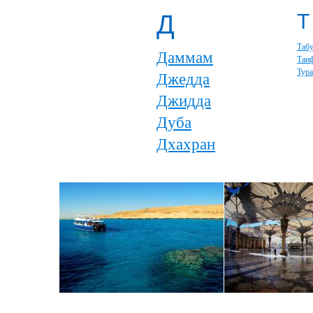
Д
Т
Таб
Даммам
Таи
Тур
Джедда
Джидда
Дуба
Дхахран