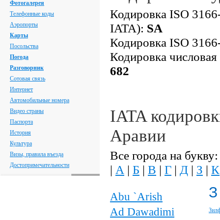
Фотогалерея
Кодировка ISO 3166-
Телефонные коды
Аэропорты
IATA):
SA
Карты
Кодировка ISO 3166-
Посольства
Кодировка числовая
Погода
682
Разговорник
Сотовая связь
Интернет
Автомобильные номера
IATA кодировк
Видео страны
Паспорта
Аравии
История
Культура
Все города на букву:
Визы, правила въезда
Достопримечательности
|
А
|
Б
|
В
|
Г
|
Д
|
З
|
К
З
Abu `Arish
Ad Dawadimi
Зил