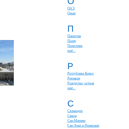
О
ОАЭ
Оман
П
Пакистан
Палау
Палестина
ещё...
Р
Республика Конго
Реюньон
Рождества, остров
ещё...
С
Сальвадор
Самоа
Сан-Марино
Сан-Томе и Принсипи