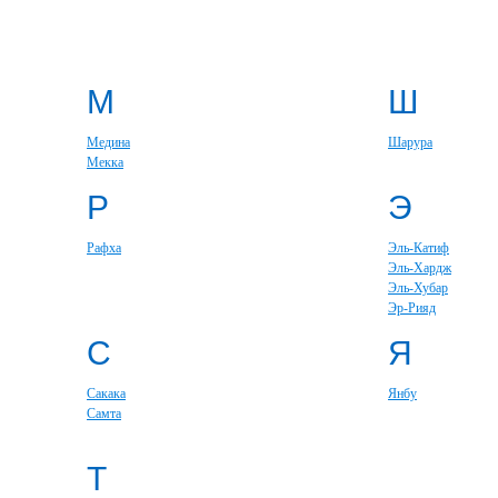
М
Ш
Медина
Шарура
Мекка
Р
Э
Рафха
Эль-Катиф
Эль-Хардж
Эль-Хубар
Эр-Рияд
С
Я
Сакака
Янбу
Самта
Т