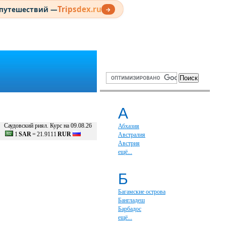
Tripsdex.ru
 путешествий —
→
А
Саудовский риял. Курс на 09.08.26
Абхазия
1
SAR
=
21.9111
RUR
Австралия
Австрия
ещё...
Б
Багамские острова
Бангладеш
Барбадос
ещё...