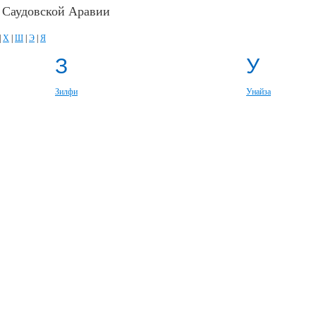
 Саудовской Аравии
|
Х
|
Ш
|
Э
|
Я
З
У
Зилфи
Унайза