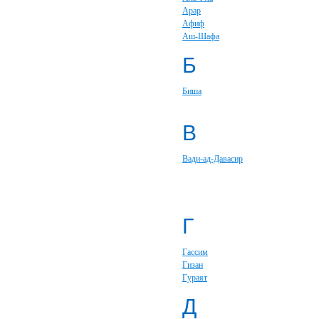
Арар
Афиф
Аш-Шафа
Б
Биша
В
Вади-ад-Давасир
Г
Гассим
Гизан
Гураят
Д