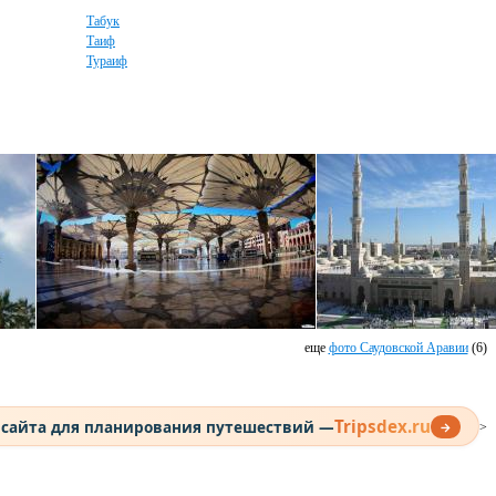
Табук
Таиф
Тураиф
еще
фото Саудовской Аравии
(6)
Tripsdex.ru
 сайта для планирования путешествий —
→
>