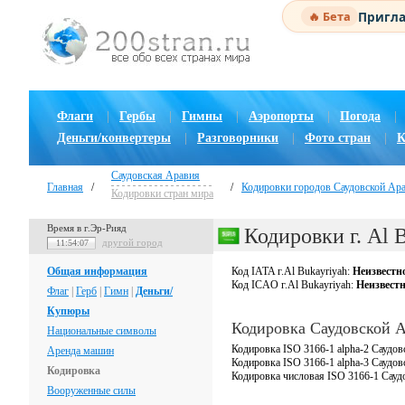
Пригла
🔥 Бета
Флаги
|
Гербы
|
Гимны
|
Аэропорты
|
Погода
|
Деньги/конвертеры
|
Разговорники
|
Фото стран
|
К
Саудовская Аравия
Главная
/
/
Кодировки городов Саудовской Ар
Кодировки стран мира
Время в г.Эр-Рияд
Кодировки г. Al 
другой город
11:54:07
Общая информация
Код IATA г.Al Bukayriyah:
Неизвестн
Код ICAO г.Al Bukayriyah:
Неизвест
Флаг
|
Герб
|
Гимн
|
Деньги/
Купюры
Кодировка Саудовской 
Национальные символы
Кодировка ISO 3166-1 alpha-2 Саудов
Аренда машин
Кодировка ISO 3166-1 alpha-3 Саудо
Кодировка
Кодировка числовая ISO 3166-1 Сауд
Вооруженные силы