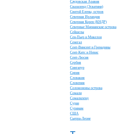
Саудовская Аравия
Свазиленд (Эсватини)
Святой Елены, остров
Северная Ирландия
Северная Корея (КНДР)
Северные Марианские острова
Сейшелы
Сен-Пьер и Микелон
Сенегал
Сент-Винсент и Гренадины
Сент-Китс и Невис
Сент-Люсия
Сербия
Сингапур
Сирия
Словакия
Словения
Соломоновы острова
Сомали
Сомалиленд
Судан
Суринам
США
Сьерра-Леоне