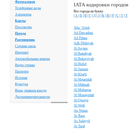
Фотогалерея
IATA кодировки городов
Телефонные коды
Все города на букву:
Аэропорты
|
А
|
Б
|
В
|
Г
|
Д
|
З
|
К
|
М
|
Р
|
С
|
Т
|
У
Карты
Посольства
Abu `Arish
Ad Dawadimi
Погода
Ad Dilam
Разговорник
Adh Dhibiyah
Сотовая связь
Al Awjam
Интернет
Al Battaliyah
Автомобильные номера
Al Bukayriyah
Al Hufuf
Видео страны
Al Jumum
Паспорта
Al Khafji
История
Al Majaridah
Культура
Al Mithnab
Al Mubarraz
Визы, правила въезда
Al Munayzilah
Достопримечательности
Al Qurayn
Al Wajh
An Nimas
Ar Rass
As Sulayyil
At Taraf