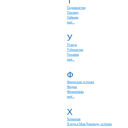
Т
Таджикистан
Таиланд
Тайвань
ещё...
У
Уганда
Узбекистан
Украина
ещё...
Ф
Фарерские острова
Фиджи
Филиппины
ещё...
Х
Хорватия
Хэрда и МакДональда, острова