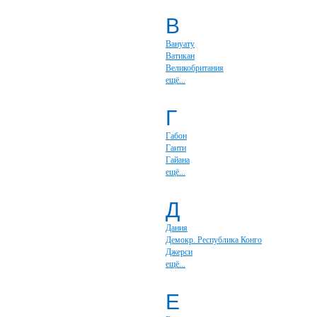
В
Вануату
Ватикан
Великобритания
ещё...
Г
Габон
Гаити
Гайана
ещё...
Д
Дания
Демокр. Республика Конго
Джерси
ещё...
Е