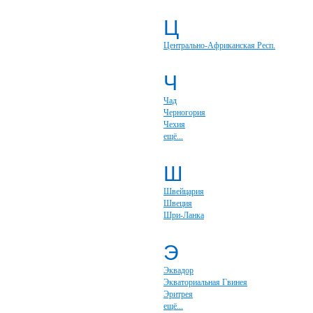
Ц
Центрально-Африканская Респ.
Ч
Чад
Черногория
Чехия
ещё...
Ш
Швейцария
Швеция
Шри-Ланка
Э
Эквадор
Экваториальная Гвинея
Эритрея
ещё...