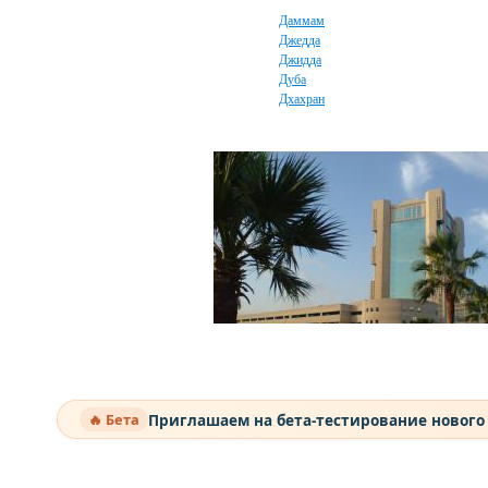
Даммам
Джедда
Джидда
Дуба
Дхахран
Приглашаем на бета-тестирование нового
🔥 Бета