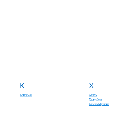
К
Х
Кайсумах
Хаиль
Халлсберг
Хамис-Мушаит