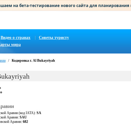
шаем на бета-тестирование нового сайта для планирования
Видео о странах
|
Советы туристу
арты мира
авии
/
Кодировка г. Al Bukayriyah
Bukayriyah
о
но
Аравии
ской Аравии (код IATA):
SA
вской Аравии:
SAU
овской Аравии:
682