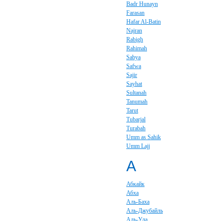
Badr Hunayn
Farasan
Hafar Al-Batin
Najran
Rabigh
Rahimah
Sabya
Safwa
Sajir
Sayhat
Sultanah
Tanumah
Tarut
Tubarjal
Turabah
Umm as Sahik
Umm Lajj
А
Абкайк
Абха
Аль-Баха
Аль-Джубайль
Аль-Ула