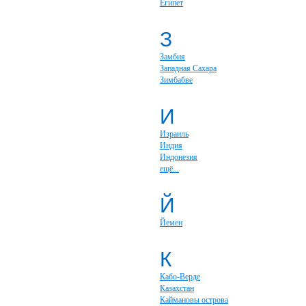
Египет
З
Замбия
Западная Сахара
Зимбабве
И
Израиль
Индия
Индонезия
ещё...
Й
Йемен
К
Кабо-Верде
Казахстан
Каймановы острова