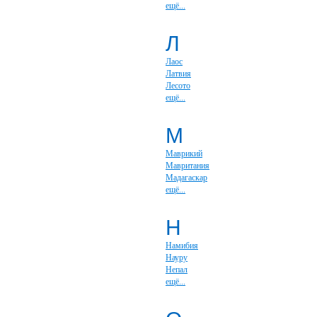
ещё...
Л
Лаос
Латвия
Лесото
ещё...
М
Маврикий
Мавритания
Мадагаскар
ещё...
Н
Намибия
Науру
Непал
ещё...