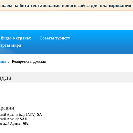
шаем на бета-тестирование нового сайта для планирования
Видео о странах
|
Советы туристу
арты мира
авии
/
Кодировка г. Джидда
идда
Аравии
ской Аравии (код IATA):
SA
вской Аравии:
SAU
овской Аравии:
682