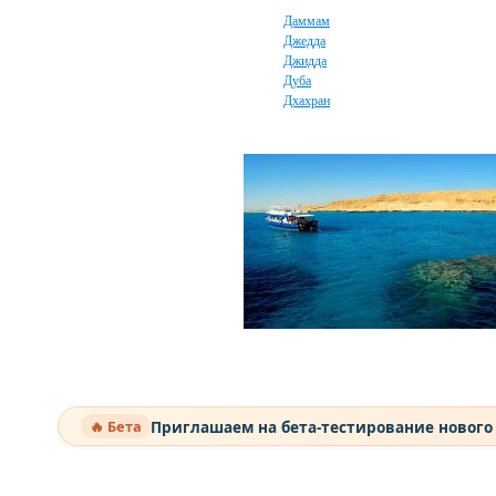
Даммам
Джедда
Джидда
Дуба
Дхахран
Приглашаем на бета-тестирование нового
🔥 Бета