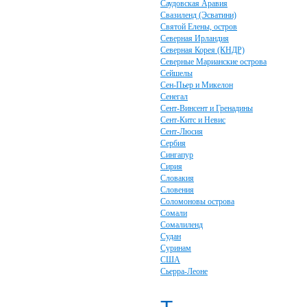
Саудовская Аравия
Свазиленд (Эсватини)
Святой Елены, остров
Северная Ирландия
Северная Корея (КНДР)
Северные Марианские острова
Сейшелы
Сен-Пьер и Микелон
Сенегал
Сент-Винсент и Гренадины
Сент-Китс и Невис
Сент-Люсия
Сербия
Сингапур
Сирия
Словакия
Словения
Соломоновы острова
Сомали
Сомалиленд
Судан
Суринам
США
Сьерра-Леоне