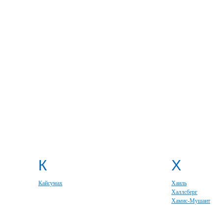
К
Х
Кайсумах
Хаиль
Халлсберг
Хамис-Мушаит