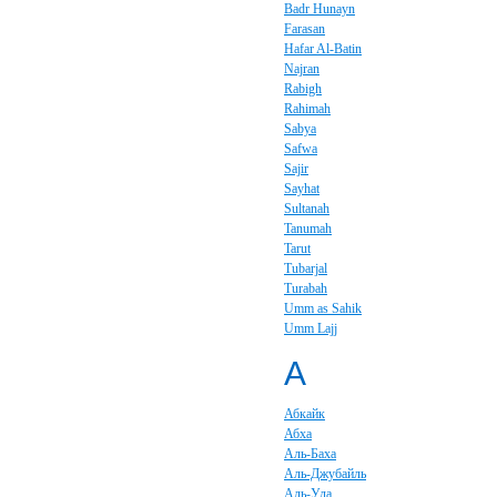
Badr Hunayn
Farasan
Hafar Al-Batin
Najran
Rabigh
Rahimah
Sabya
Safwa
Sajir
Sayhat
Sultanah
Tanumah
Tarut
Tubarjal
Turabah
Umm as Sahik
Umm Lajj
А
Абкайк
Абха
Аль-Баха
Аль-Джубайль
Аль-Ула