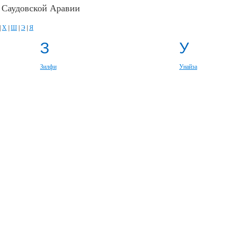
 Саудовской Аравии
|
Х
|
Ш
|
Э
|
Я
З
У
Зилфи
Унайза