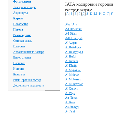
Фотогалерея
IATA кодировки городов
Телефонные коды
Все города на букву:
Аэропорты
|
А
|
Б
|
В
|
Г
|
Д
|
З
|
К
|
М
|
Р
|
С
|
Т
|
У
Карты
Посольства
Abu `Arish
Ad Dawadimi
Погода
Ad Dilam
Разговорник
Adh Dhibiyah
Сотовая связь
Al Awjam
Интернет
Al Battaliyah
Автомобильные номера
Al Bukayriyah
Al Hufuf
Видео страны
Al Jumum
Паспорта
Al Khafji
История
Al Majaridah
Культура
Al Mithnab
Al Mubarraz
Визы, правила въезда
Al Munayzilah
Достопримечательности
Al Qurayn
Al Wajh
An Nimas
Ar Rass
As Sulayyil
At Taraf