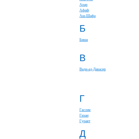
Арар
Афиф
Аш-Шафа
Б
Биша
В
Вади-ад-Давасир
Г
Гассим
Гизан
Гураят
Д