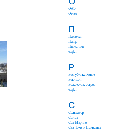
О
ОАЭ
Оман
П
Пакистан
Палау
Палестина
ещё...
Р
Республика Конго
Реюньон
Рождества, остров
ещё...
С
Сальвадор
Самоа
Сан-Марино
Сан-Томе и Принсипи