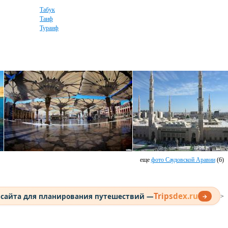
Табук
Таиф
Тураиф
еще
фото Саудовской Аравии
(6)
Tripsdex.ru
 сайта для планирования путешествий —
→
>