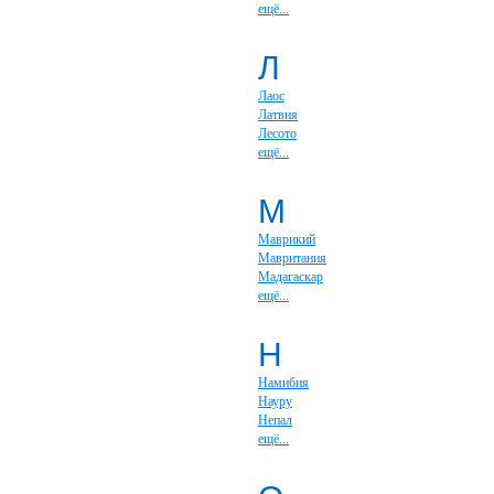
ещё...
Л
Лаос
Латвия
Лесото
ещё...
М
Маврикий
Мавритания
Мадагаскар
ещё...
Н
Намибия
Науру
Непал
ещё...