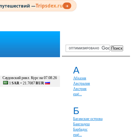
Tripsdex.ru
 путешествий —
→
А
Саудовский риял. Курс на 07.08.26
Абхазия
1
SAR
=
21.7087
RUR
Австралия
Австрия
ещё...
Б
Багамские острова
Бангладеш
Барбадос
ещё...