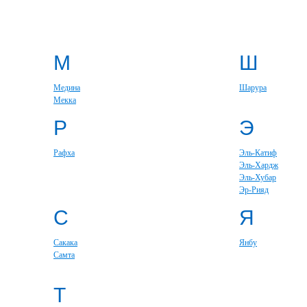
М
Ш
Медина
Шарура
Мекка
Р
Э
Рафха
Эль-Катиф
Эль-Хардж
Эль-Хубар
Эр-Рияд
С
Я
Сакака
Янбу
Самта
Т