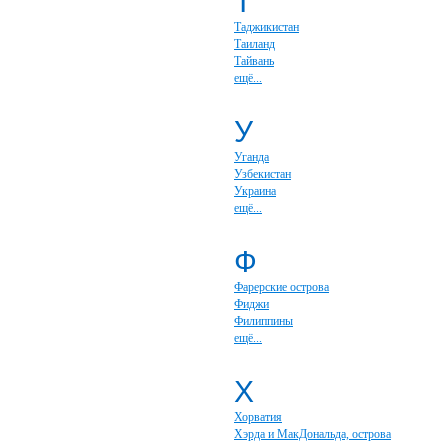
Т
Таджикистан
Таиланд
Тайвань
ещё...
У
Уганда
Узбекистан
Украина
ещё...
Ф
Фарерские острова
Фиджи
Филиппины
ещё...
Х
Хорватия
Хэрда и МакДональда, острова