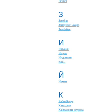
Египет
З
Замбия
Западная Сахара
Зимбабве
И
Израиль
Индия
Индонезия
ещё...
Й
Йемен
К
Кабо-Верде
Казахстан
Каймановы острова