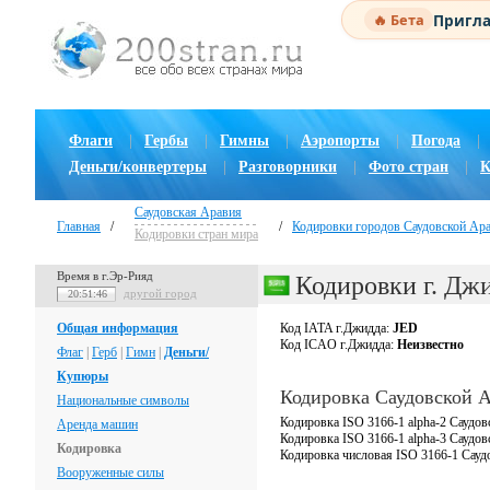
Пригла
🔥 Бета
Флаги
|
Гербы
|
Гимны
|
Аэропорты
|
Погода
|
Деньги/конвертеры
|
Разговорники
|
Фото стран
|
К
Саудовская Аравия
Главная
/
/
Кодировки городов Саудовской Ар
Кодировки стран мира
Время в г.Эр-Рияд
Кодировки г. Дж
другой город
20:51:47
Общая информация
Код IATA г.Джидда:
JED
Код ICAO г.Джидда:
Неизвестно
Флаг
|
Герб
|
Гимн
|
Деньги/
Купюры
Кодировка Саудовской 
Национальные символы
Кодировка ISO 3166-1 alpha-2 Саудов
Аренда машин
Кодировка ISO 3166-1 alpha-3 Саудо
Кодировка
Кодировка числовая ISO 3166-1 Сауд
Вооруженные силы