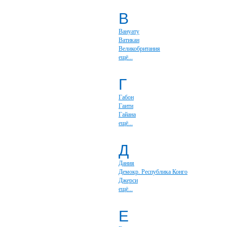
В
Вануату
Ватикан
Великобритания
ещё...
Г
Габон
Гаити
Гайана
ещё...
Д
Дания
Демокр. Республика Конго
Джерси
ещё...
Е