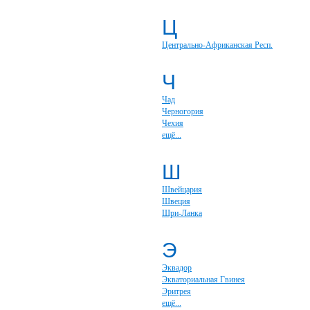
Ц
Центрально-Африканская Респ.
Ч
Чад
Черногория
Чехия
ещё...
Ш
Швейцария
Швеция
Шри-Ланка
Э
Эквадор
Экваториальная Гвинея
Эритрея
ещё...