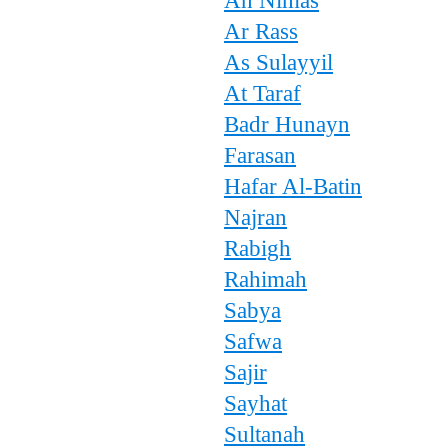
An Nimas
Ar Rass
As Sulayyil
At Taraf
Badr Hunayn
Farasan
Hafar Al-Batin
Najran
Rabigh
Rahimah
Sabya
Safwa
Sajir
Sayhat
Sultanah