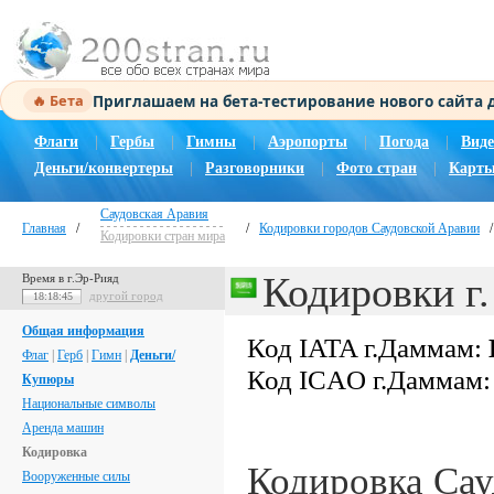
Приглашаем на бета-тестирование нового сайта
🔥 Бета
Флаги
|
Гербы
|
Гимны
|
Аэропорты
|
Погода
|
Виде
Деньги/конвертеры
|
Разговорники
|
Фото стран
|
Карты
Саудовская Аравия
Главная
/
/
Кодировки городов Саудовской Аравии
Кодировки стран мира
Кодировки г
Время в г.Эр-Рияд
другой город
18:18:46
Общая информация
Код IATA г.Даммам:
Флаг
|
Герб
|
Гимн
|
Деньги/
Код ICAO г.Даммам
Купюры
Национальные символы
Аренда машин
Кодировка
Кодировка Са
Вооруженные силы