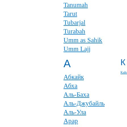
Tanumah
Tarut
Tubarjal
Turabah
Umm as Sahik
Umm Lajj
А
К
Кай
Абкайк
Абха
Аль-Баха
Аль-Джубайль
Аль-Ула
Арар