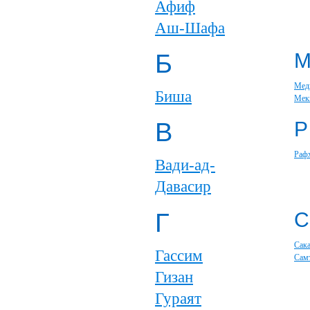
Афиф
Аш-Шафа
Б
Мед
Биша
Мек
В
Р
Раф
Вади-ад-
Давасир
Г
С
Сак
Гассим
Сам
Гизан
Гураят