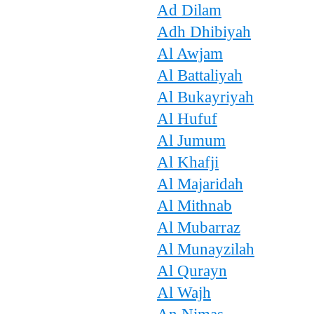
Ad Dilam
Adh Dhibiyah
Al Awjam
Al Battaliyah
Al Bukayriyah
Al Hufuf
Al Jumum
Al Khafji
Al Majaridah
Al Mithnab
Al Mubarraz
Al Munayzilah
Al Qurayn
Al Wajh