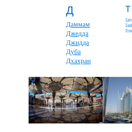
Д
Т
Таб
Даммам
Таи
Тур
Джедда
Джидда
Дуба
Дхахран