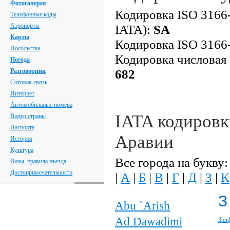
Фотогалерея
Кодировка ISO 3166-
Телефонные коды
Аэропорты
IATA):
SA
Карты
Кодировка ISO 3166-
Посольства
Кодировка числовая
Погода
682
Разговорник
Сотовая связь
Интернет
Автомобильные номера
IATA кодировк
Видео страны
Паспорта
Аравии
История
Культура
Все города на букву:
Визы, правила въезда
Достопримечательности
|
А
|
Б
|
В
|
Г
|
Д
|
З
|
К
З
Abu `Arish
Ad Dawadimi
Зил